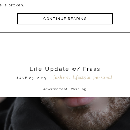
e is broken.
CONTINUE READING
Life Update w/ Fraas
fashion
lifestyle
personal
JUNE 25, 2019
~
,
,
Advertisement | Werbung