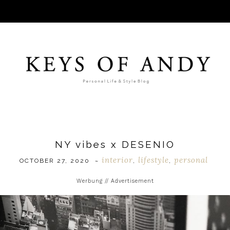
NY vibes x DESENIO
interior
lifestyle
personal
OCTOBER 27, 2020
~
,
,
Werbung // Advertisement