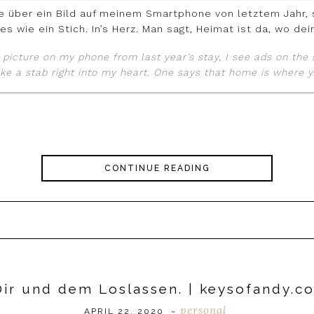
ere über ein Bild auf meinem Smartphone von letztem Jahr,
es wie ein Stich. In’s Herz. Man sagt, Heimat ist da, wo dein
a picture on my phone from last year’s stay, I see ads on th
Like a stab right into my heart. One says that home is where y
CONTINUE READING
ir und dem Loslassen. | keysofandy.c
personal
APRIL 22, 2020
~