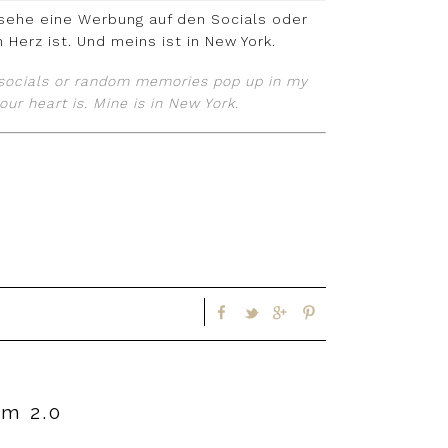
 sehe eine Werbung auf den Socials oder
 Herz ist. Und meins ist in New York.
e socials or random memories pop up in my
our heart is. Mine is in New York.
om 2.0