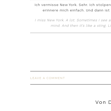
Ich vermisse New York. Sehr. Ich stolp
erinnere mich einfach. Und dann ist 
I miss New York. A lot. Sometimes I see 
mind. And then it’s like a sting. 
LEAVE A COMMENT
Von D