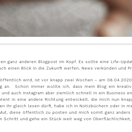
inen ganz anderen Blogpost im Kopf. Es sollte eine Life-Upd
uch einen Blick in die Zukunft werfen, News verkünden und P
veröffentlich wird, ist vor knapp zwei Wochen – am 06.04.202
htig an. Schon immer wollte ich, dass mein Blog ein kreat
und auch Instagram aber ziemlich schnell in ein Business e
ntent in eine andere Richtung entwickelt, die mich nun kna
den ihr gleich lesen dürft, habe ich in Notizbüchern oder in 
 Mut, diese öffentlich zu posten und mich somit ganz anders
en Schritt und gehe ein Stück weit weg von Oberflächlichkeit,