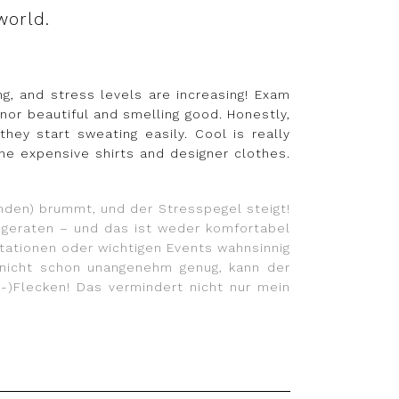
world.
ng, and stress levels are increasing! Exam
or beautiful and smelling good. Honestly,
hey start sweating easily. Cool is really
he expensive shirts and designer clothes.
nden) brummt, und der Stresspegel steigt!
n geraten – und das ist weder komfortabel
ntationen oder wichtigen Events wahnsinnig
 nicht schon unangenehm genug, kann der
-)Flecken! Das vermindert nicht nur mein