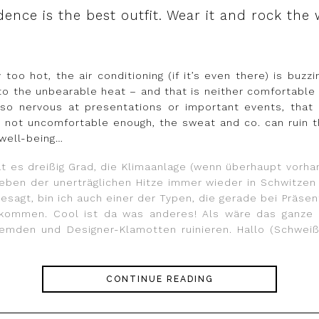
dence is the best outfit. Wear it and rock the 
oo hot, the air conditioning (if it’s even there) is buzzi
 the unbearable heat – and that is neither comfortable n
o nervous at presentations or important events, that t
s not uncomfortable enough, the sweat and co. can ruin t
 well-being…
es dreißig Grad, die Klimaanlage (wenn überhaupt vorha
eben der unerträglichen Hitze immer wieder in Schwitze
gesagt, bin ich auch einer der Typen, die gerade bei Präse
en kommen. Cool ist da was anderes! Als wäre das ganze
mden und Designer-Klamotten ruinieren. Hallo (Schweiß
CONTINUE READING