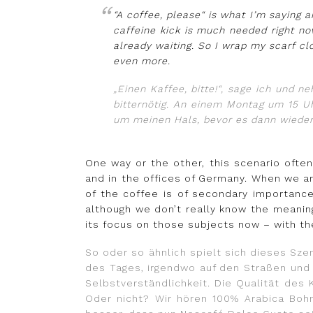
“A coffee, please“ is what I’m saying an
caffeine kick is much needed right no
already waiting. So I wrap my scarf cl
even more.
„Einen Kaffee, bitte!“, sage ich und n
bitternötig. An einem Montag um 15 Uh
um meinen Hals, bevor es dann wieder
One way or the other, this scenario oft
and in the offices of Germany. When we ar
of the coffee is of secondary importance
although we don’t really know the meanin
its focus on those subjects now – with t
So oder so ähnlich spielt sich dieses Szen
des Tages, irgendwo auf den Straßen und 
Selbstverständlichkeit. Die Qualität des 
Oder nicht? Wir hören 100% Arabica Boh