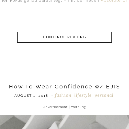
nen Fokus genau darauf legt – mit der neuen
Absolute Ori
CONTINUE READING
How To Wear Confidence w/ EJIS
fashion
lifestyle
personal
AUGUST 1, 2018
~
,
,
Advertisement | Werbung