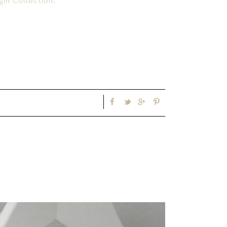
gin Collection
.