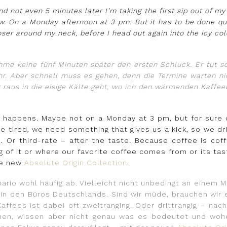
d not even 5 minutes later I’m taking the first sip out of my 
w. On a Monday afternoon at 3 pm. But it has to be done qu
oser around my neck, before I head out again into the icy c
ehme keine fünf Minuten später den ersten Schluck. Er tut so 
r. Aber schnell muss es gehen, denn die Termine warten ni
 raus in die eisige Kälte geht, wo ich den wärmenden Kaff
en happens. Maybe not on a Monday at 3 pm, but for sure
e tired, we need something that gives us a kick, so we dri
. Or third-rate – after the taste. Because coffee is coff
g of it or where our favorite coffee comes from or its ta
he new
Absolute Origin Collection
.
ario wohl häufig ab. Vielleicht nicht unbedingt an einem 
in den Büros Deutschlands. Sind wir müde, brauchen wir e
Kaffees ist dabei oft zweitranging. Oder drittrangig – n
nen, wissen aber nicht genau was es bedeutet und woh