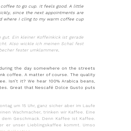
coffee to go cup. It feels good. A little
ickly, since the next appointments are
old where I cling to my warm coffee cup
gut. Ein kleiner Koffeinkick ist gerade
cht. Also wickle ich meinen Schal fest
eebecher fester umklammere
.
 during the day somewhere on the streets
nk coffee. A matter of course. The quality
ee. Isn’t it? We hear 100% Arabica beans,
stes. Great that Nescafé Dolce Gusto puts
Montag um 15 Uhr, ganz sicher aber im Laufe
inen Wachmacher, trinken wir Kaffee. Eine
ach dem Geschmack. Denn Kaffee ist Kaffee.
er er unser Lieblingskaffee kommt. Umso