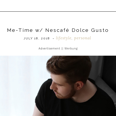
Me-Time w/ Nescafé Dolce Gusto
lifestyle
personal
JULY 18, 2018
~
,
Advertisement || Werbung