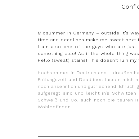
Confi
Midsummer in Germany – outside it’s way t
time and deadlines make me sweat next to
I am also one of the guys who are just s
something else! As if the whole thing wa
Hello (sweat) stains! This doesn’t ruin my
Hochsommer in Deutschland – draußen hat 
Prüfungszeit und Deadlines lassen mich n
noch ansehnlich und gutriechend. Ehrlich 
aufgeregt sind und leicht in’s Schwitz
Schweiß und Co. auch noch die teuren He
Wohlbefinden…