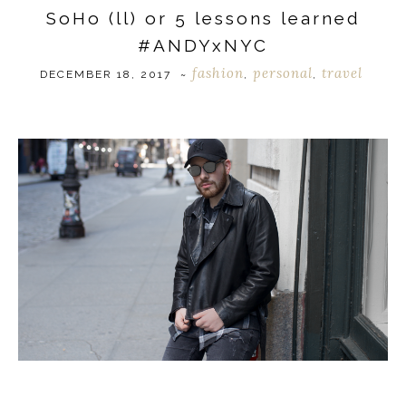
SoHo (ll) or 5 lessons learned
#ANDYxNYC
fashion
personal
travel
DECEMBER 18, 2017
~
,
,