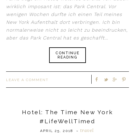
wirklich imposant ist: das Park Central. Vor
wenigen Wochen durfte ich einen Teil meines
New York Aufenthalt dort verbringen. Ich bin
normalerweise nicht so leicht zu beeindrucken,
aber das Park Central hat es geschafft…
CONTINUE
READING
LEAVE A COMMENT
Hotel: The Time New York
#LifeWellTimed
travel
APRIL 25, 2018
~