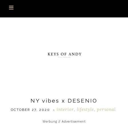
NY vibes x DESENIO
interior
lifestyle
personal
OCTOBER 27, 2020
~
,
,
Werbung // Advertisement