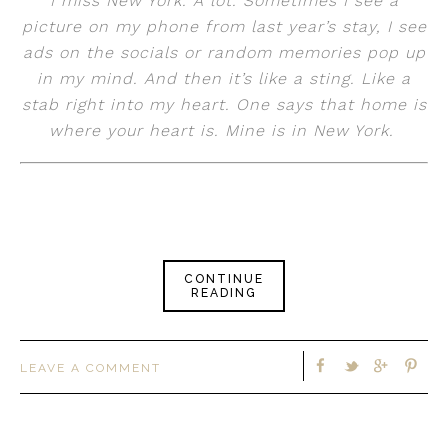
I miss New York. A lot. Sometimes I see a
picture on my phone from last year’s stay, I see
ads on the socials or random memories pop up
in my mind. And then it’s like a sting. Like a
stab right into my heart. One says that home is
where your heart is. Mine is in New York.
CONTINUE
READING
LEAVE A COMMENT