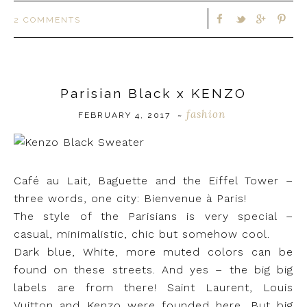
2 COMMENTS
Parisian Black x KENZO
fashion
FEBRUARY 4, 2017
~
Café au Lait, Baguette and the Eiffel Tower –
three words, one city: Bienvenue à Paris!
The style of the Parisians is very special –
casual, minimalistic, chic but somehow cool.
Dark blue, White, more muted colors can be
found on these streets. And yes – the big big
labels are from there! Saint Laurent, Louis
Vuitton and Kenzo were founded here. But big