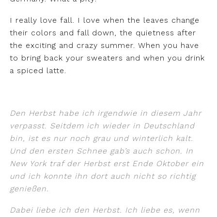
I really love fall. I love when the leaves change
their colors and fall down, the quietness after
the exciting and crazy summer. When you have
to bring back your sweaters and when you drink
a spiced latte.
Den Herbst habe ich irgendwie in diesem Jahr
verpasst. Seitdem ich wieder in Deutschland
bin, ist es nur noch grau und winterlich kalt.
Und den ersten Schnee gab’s auch schon. In
New York traf der Herbst erst Ende Oktober ein
und ich konnte ihn dort auch nicht so richtig
genießen.
Dabei liebe ich den Herbst. Ich liebe es, wenn