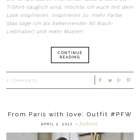
T-Shirt-tauglich sind, möchte ich euch mit dem
Look inspirieren. Inspirieren zu: mehr Farbe
(das sage ich als bekennender All Black-
Liebhaber) und mehr Muster!
CONTINUE
READING
2 COMMENTS
From Paris with love: Outfit #PFW
fashion
APRIL 2, 2017
~