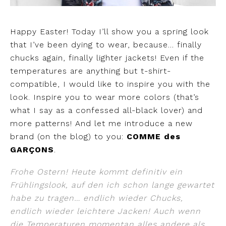
Happy Easter! Today I’ll show you a spring look
that I’ve been dying to wear, because… finally
chucks again, finally lighter jackets! Even if the
temperatures are anything but t-shirt-
compatible, I would like to inspire you with the
look. Inspire you to wear more colors (that’s
what I say as a confessed all-black lover) and
more patterns! And let me introduce a new
brand (on the blog) to you:
COMME des
GARÇONS
.
Frohe Ostern! Heute kommt definitiv ein
Frühlingslook, auf den ich schon lange gewartet
habe zu tragen… endlich wieder Chucks,
endlich wieder leichtere Jacken! Auch wenn
die Temperaturen momentan alles andere als