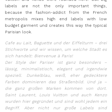
labels are not the only important things,
because the fashion-addict from the French
metropolis mixes high end labels with low
budget garment und creates this way the typical
Parisian look.
Cafe au Lait, Baguette und der Eiffelturm – drei
Stichworte und wir wissen, um welche Stadt es
sich handelt: Bienvenue à Paris!
Der Style der Pariser ist ganz besonders –
lässig, minimalistisch, elegant und irgendwie
speziell. Dunkelblau, weiß, eher gedecktere
Farben dominieren das Straßenbild. Und ja –
die ganz großen Marken kommen von dort.
Saint Laurent, Louis Vuitton und auch Kenzo
wurden hier gegründet und sind wohl jedem ein
Begriff. Aber nicht nur große Labels sind