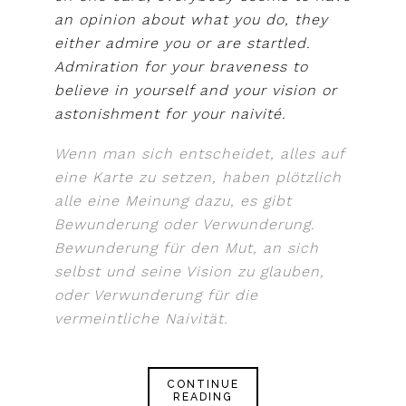
an opinion about what you do, they
either admire you or are startled.
Admiration for your braveness to
believe in yourself and your vision or
astonishment for your naivité.
Wenn man sich entscheidet, alles auf
eine Karte zu setzen, haben plötzlich
alle eine Meinung dazu, es gibt
Bewunderung oder Verwunderung.
Bewunderung für den Mut, an sich
selbst und seine Vision zu glauben,
oder Verwunderung für die
vermeintliche Naivität.
CONTINUE
READING