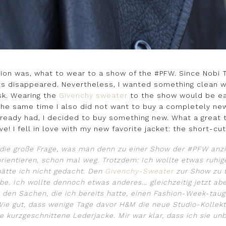
ion was, what to wear to a show of the #PFW. Since Nobi Ta
fits disappeared. Nevertheless, I wanted something clean w
sk. Wearing the
Givenchy sweater
to the show would be easy
the same time I also did not want to buy a completely new 
 already had, I decided to buy something new. What a grea
ove! I fell in love with my new favorite jacket: the short-cu
o die große Frage, was man denn zu einer Show der #PFW anz
 orientieren, schon mal weg. Trotzdem: Ich wollte etwas ruhig
ätte ich nicht gedacht. Den
Givenchy-Sweater
zur Show zu 
be. Ich wollte dennoch etwas anderes… gleichzeitig jetzt ab
 den Sachen, die ich bereits hatte, einen Fashion-Week-taug
ie gut, dass wenige Tage davor H&M die neue Studio-Kollekt
ie kurzgeschnittene Lederjacke. Mir war klar, dass ich sie unb