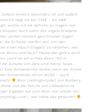
 Details wirklich besonders ist und zudem
reislich liegt sie bei 249€ – für H&M
!), wollte ich sie definitiv so tragen, wie
eschlossen! Auch wenn das ungeschriebene
 man Jacken niemals geschlossen tragen
er die Schulter werfen soll. Um den
cke einen Hauch Eleganz zu verleihen, war
d. Kenzo und Paris? Passender geht’s doch
n Levi’s ist ein echtes Basic-Teil in
 die Schuhe von Zara sind meine Faves
? Eine Sonnenbrille! Selbst wenn die Sonne
iner Sonnenbrille ist ein MUSS – auch
esetz!
Mein Lieblingsmodell von Burberry
 Reihe und die Tasche von Liebeskind ist
inge! Ergeben hat sich dann mal wieder ein
verything-Look – wer hätte das gedacht?!