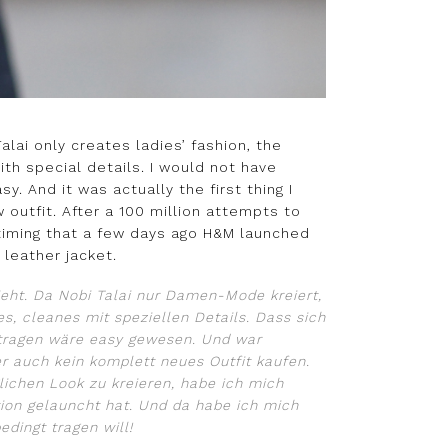
lai only creates ladies’ fashion, the
ith special details. I would not have
. And it was actually the first thing I
outfit. After a 100 million attempts to
t timing that a few days ago H&M launched
t leather jacket.
ieht. Da Nobi Talai nur Damen-Mode kreiert,
es, cleanes mit speziellen Details. Dass sich
tragen wäre easy gewesen. Und war
er auch kein komplett neues Outfit kaufen.
lichen Look zu kreieren, habe ich mich
ion gelauncht hat. Und da habe ich mich
edingt tragen will!