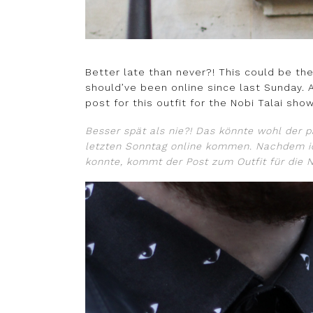
Better late than never?! This could be the
should’ve been online since last Sunday. A
post for this outfit for the Nobi Talai sho
Besser spät als nie?!
Das könnte wohl der pa
letzten Sonntag online kommen. Nachdem ich
konnte, kommt der Post zum Outfit für die N