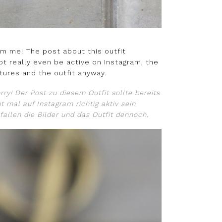
rom me! The post about this outfit
ot really even be active on Instagram, the
ctures and the outfit anyway.
rry!
Der Post zu diesem Outfit sollte bereits
mal auf Instagram richtig aktiv sein
allen die Bilder und das Outfit dennoch.