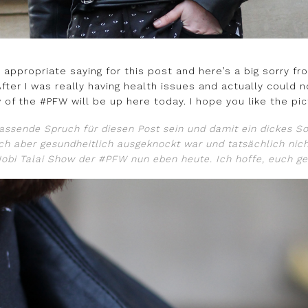
 appropriate saying for this post and here’s a big sorry f
fter I was really having health issues and actually could n
w of the #PFW will be up here today. I hope you like the pi
ssende Spruch für diesen Post sein und damit ein dickes So
 aber gesundheitlich ausgeknockt war und tatsächlich nicht 
obi Talai Show der #PFW nun eben heute. Ich hoffe, euch gef