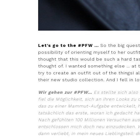
Let’s go to the #PFW …
So the big quest
possibility of orienting myself to her out
thought that this would be such a hard ta
thought of. I wanted something else … at 
try to create an outfit out of the thingsI
their new studio collection. And I fell in l
Wir gehen zur #PFW…
Es stellte sich als
fiel die Möglichkeit, sich an ihren Looks zu
das zu einer Mammut-Aufgabe entwickelt, h
tatsächlich das erste, woran ich gedacht ha
Nach gefühlten 100 Millionen Versuchen aus
entschlossen mich doch neu einzudecken. W
dann verliebt, in mein neues Lieblingsteil: d