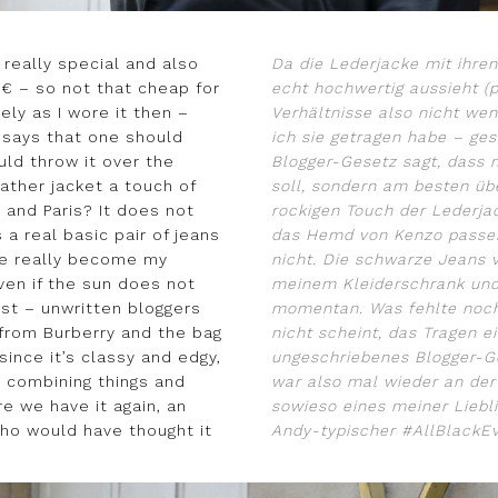
s really special and also
Da die Lederjacke mit ihren
9 € – so not that cheap for
echt hochwertig aussieht (p
ely as I wore it then –
Verhältnisse also nicht wenig
w says that one should
ich sie getragen habe – g
uld throw it over the
Blogger-Gesetz sagt, dass
eather jacket a touch of
soll, sondern am besten üb
 and Paris? It does not
rockigen Touch der Lederja
 a real basic pair of jeans
das Hemd von Kenzo passen
ve really become my
nicht. Die schwarze Jeans vo
ven if the sun does not
meinem Kleiderschrank und
ust – unwritten bloggers
momentan. Was fehlte noch
from Burberry and the bag
nicht scheint, das Tragen e
 since it’s classy and edgy,
ungeschriebenes Blogger-G
e combining things and
war also mal wieder an der
e we have it again, an
sowieso eines meiner Liebl
who would have thought it
Andy-typischer #AllBlackE