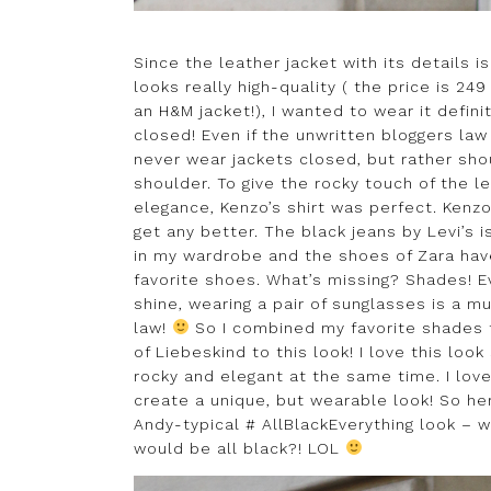
Since the leather jacket with its details i
looks really high-quality ( the price is 24
an H&M jacket!), I wanted to wear it definit
closed! Even if the unwritten bloggers la
never wear jackets closed, but rather sho
shoulder. To give the rocky touch of the l
elegance, Kenzo’s shirt was perfect. Kenzo
get any better. The black jeans by Levi’s is
in my wardrobe and the shoes of Zara ha
favorite shoes. What’s missing? Shades! E
shine, wearing a pair of sunglasses is a m
law!
So I combined my favorite shades 
of Liebeskind to this look! I love this look
rocky and elegant at the same time. I lov
create a unique, but wearable look! So her
Andy-typical # AllBlackEverything look – 
would be all black?! LOL