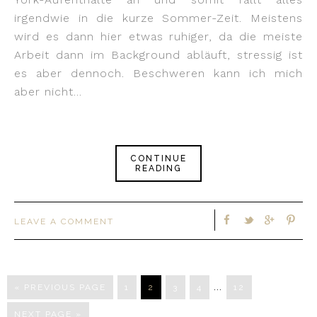
irgendwie in die kurze Sommer-Zeit. Meistens
wird es dann hier etwas ruhiger, da die meiste
Arbeit dann im Background abläuft, stressig ist
es aber dennoch. Beschweren kann ich mich
aber nicht…
CONTINUE
READING
LEAVE A COMMENT
…
« PREVIOUS PAGE
1
2
3
4
12
NEXT PAGE »