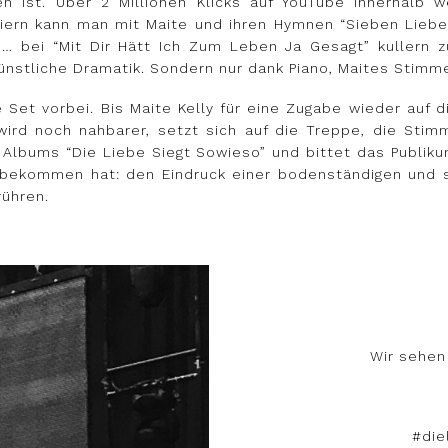
en ist. Über 2 Millionen Klicks auf YouTube innerhal
eiern kann man mit Maite und ihren Hymnen “Sieben Liebe
n… bei “Mit Dir Hätt Ich Zum Leben Ja Gesagt” kullern 
ünstliche Dramatik. Sondern nur dank Piano, Maites Stim
 Set vorbei. Bis Maite Kelly für eine Zugabe wieder auf
ird noch nahbarer, setzt sich auf die Treppe, die Stimm
n Albums “Die Liebe Siegt Sowieso” und bittet das Publik
bekommen hat: den Eindruck einer bodenständigen und sy
rühren.
Wir sehen
#die