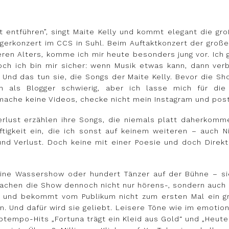
lt entführen”, singt Maite Kelly und kommt elegant die g
agerkonzert im CCS in Suhl. Beim Auftaktkonzert der große
ren Alters, komme ich mir heute besonders jung vor. Ich g
 Doch ich bin mir sicher: wenn Musik etwas kann, dann ver
z. Und das tun sie, die Songs der Maite Kelly. Bevor die S
h als Blogger schwierig, aber ich lasse mich für di
mache keine Videos, checke nicht mein Instagram und post
rlust erzählen ihre Songs, die niemals platt daherkomm
tigkeit ein, die ich sonst auf keinem weiteren – auch N
nd Verlust. Doch keine mit einer Poesie und doch Direkthe
eine Wassershow oder hundert Tänzer auf der Bühne – s
achen die Show dennoch nicht nur hörens-, sondern auch se
ne und bekommt vom Publikum nicht zum ersten Mal ein g
. Und dafür wird sie geliebt. Leisere Töne wie im emotiona
Uptempo-Hits „Fortuna trägt ein Kleid aus Gold“ und „Heute