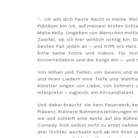
“… ich will dich heute Nacht in meine We
Publikum bin ich, auf meinem ersten Schl
Maite Kelly. Umgeben von Menschen mittle
Zweifel, ob ich hier wirklich richtig bin.
besten Fall jeden an – und trifft in’s Her
bitte keine Fotos und Videos. Für mic
Konzerterlebnis und die Songs ein — und 
Von Höhen und Tiefen, von Gewinn und Ve
und ihren Liedern eine Tiefe und Wahrhaf
Künstler singen von Liebe, von Schmerz u
Interpretin – zugleich, ein Allroundtalent.
Und dabei braucht sie kein Feuerwerk, k
Präsenz. Kleinere Bühneninszenierungen m
sie und schleift eine Kette auf die Büh
Comedy. Sich selbst nicht zu ernst nehmen
drei Töchter, wechseln sich ab mit ihren 