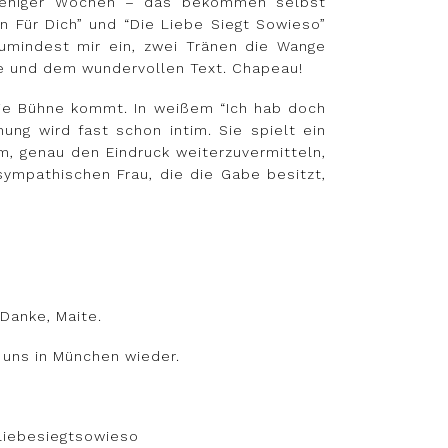
b weniger Wochen – das bekommen selbst
n Für Dich” und “Die Liebe Siegt Sowieso”
zumindest mir ein, zwei Tränen die Wange
me und dem wundervollen Text. Chapeau!
 die Bühne kommt. In weißem “Ich hab doch
ung wird fast schon intim. Sie spielt ein
um, genau den Eindruck weiterzuvermitteln,
mpathischen Frau, die die Gabe besitzt,
Danke, Maite.
 uns in München wieder.
liebesiegtsowieso