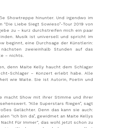
roße Showtreppe hinunter. Und irgendwo im
n “Die Liebe Siegt Sowieso”-Tour 2019 von
ebe zu – kurz durchstreifen mich ein paar
binden. Musik ist universell und spricht im
how beginnt, eine Durchsage der Künstlerin:
e nächsten zweieinhalb Stunden auf das
e – nichts.
en, denn Maite Kelly haucht dem Schlager
icht-Schlager – Konzert erlebt habe. Alle
it wie Maite. Sie ist Autorin, Poetin und
ie macht Show mit ihrer Stimme und ihrer
henswert. “Alle Superstars fliegen”, sagt
roßes Gelächter. Denn das kann sie auch:
len “Ich bin da”, gewidmet an Maite Kellys
 Nacht Für Immer“, das wohl jetzt schon zu