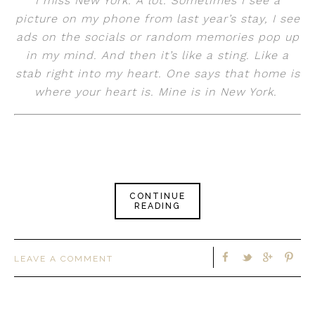
I miss New York. A lot. Sometimes I see a
picture on my phone from last year’s stay, I see
ads on the socials or random memories pop up
in my mind. And then it’s like a sting. Like a
stab right into my heart. One says that home is
where your heart is. Mine is in New York.
CONTINUE
READING
LEAVE A COMMENT