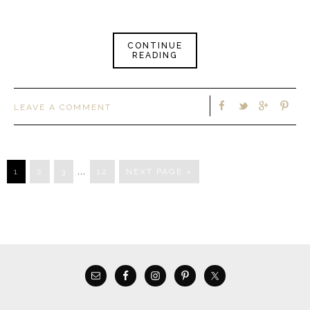
CONTINUE
READING
LEAVE A COMMENT
…
1
2
3
12
NEXT PAGE »