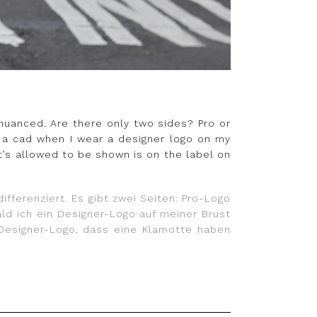
 nuanced. Are there only two sides? Pro or
 I a cad when I wear a designer logo on my
t’s allowed to be shown is on the label on
fferenziert. Es gibt zwei Seiten: Pro-Logo
ld ich ein Designer-Logo auf meiner Brust
 Designer-Logo, dass eine Klamotte haben