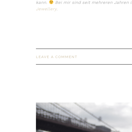
kann.
Bei mir sind seit mehreren Jahren
Jewellery
.
LEAVE A COMMENT