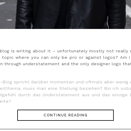
og is writing about it – unfortunately mostly not really
, a topic where you can only be pro or against logos? Am
wn through understatement and the only designer logo tha
-Blog spricht darüber momentan und oftmals aber wenig di
treitthema, muss man eine Stellung beziehen? Bin ich soba
Stilgefühl durch das Understatement aus und das einzige
seite?
CONTINUE READING