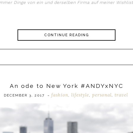
 immer Dinge von ein und derselben Firma auf meiner Wishli
CONTINUE READING
An ode to New York #ANDYxNYC
fashion
lifestyle
personal
travel
DECEMBER 3, 2017
~
,
,
,