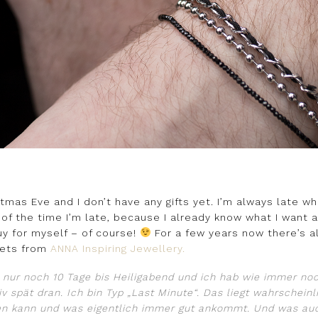
istmas Eve and I don’t have any gifts yet. I’m always late 
of the time I’m late, because I already know what I want a
uy for myself – of course!
For a few years now there’s a
lets from
ANNA Inspiring Jewellery.
d nur noch 10 Tage bis Heiligabend und ich hab wie immer no
pät dran. Ich bin Typ „Last Minute“. Das liegt wahrscheinli
n kann und was eigentlich immer gut ankommt. Und was auc