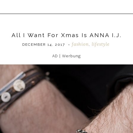
All I Want For Xmas Is ANNA I.J.
fashion
lifestyle
DECEMBER 14, 2017
~
,
AD | Werbung