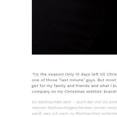
‘Tis the season! Only 10 days left till Chr
one of those “last minute” guys. But most 
get for my family and friends and what I b
company on my Christmas wishlist: brace
Es weihnachtet sehr – auch bei mir! Es sin
meinen Weihnachtsgeschenken immer relativ s
weiß, was ich wem zu Weihnachten schenke