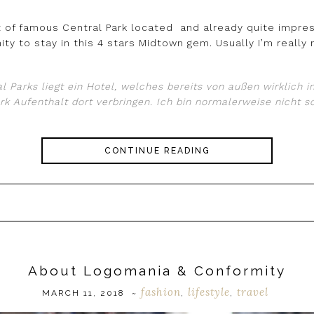
 of famous Central Park located and already quite impress
ty to stay in this 4 stars Midtown gem. Usually I’m really 
Parks liegt ein Hotel, welches bereits von außen wirklich im
k Aufenthalt dort verbringen. Ich bin normalerweise nicht s
CONTINUE READING
About Logomania & Conformity
fashion
lifestyle
travel
MARCH 11, 2018
~
,
,