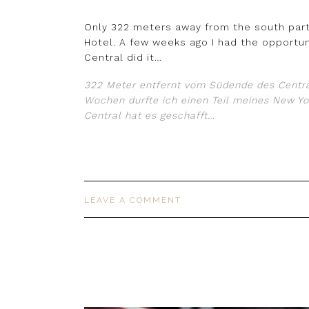
Only 322 meters away from the south part
Hotel. A few weeks ago I had the opportuni
Central did it…
322 Meter entfernt vom Südende des Central 
Wochen durfte ich einen Teil meines New Yor
Central hat es geschafft…
LEAVE A COMMENT