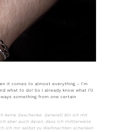
when it comes to almost everything – I’m
nd what to do! So I already know what I’ll
lways something from one certain
ch keine Geschenke. Generell bin ich mit
ch aber auch daran, dass ich mittlerweile
h ich mir selbst zu Weihnachten schenken