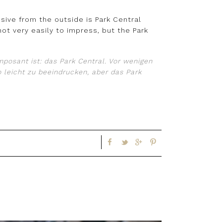
ive from the outside is Park Central
not very easily to impress, but the Park
posant ist: das Park Central. Vor wenigen
o leicht zu beeindrucken, aber das Park