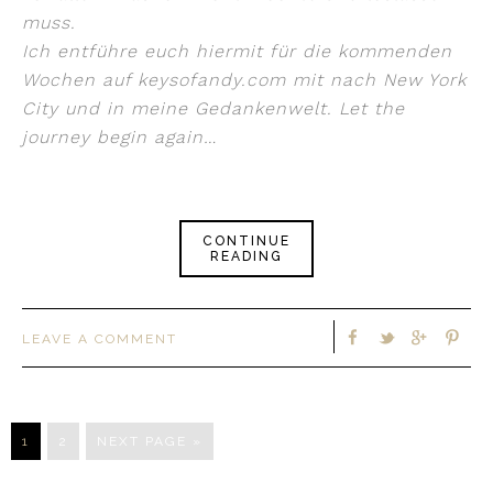
muss.
Ich entführe euch hiermit für die kommenden
Wochen auf keysofandy.com mit nach New York
City und in meine Gedankenwelt. Let the
journey begin again…
CONTINUE
READING
LEAVE A COMMENT
1
2
NEXT PAGE »