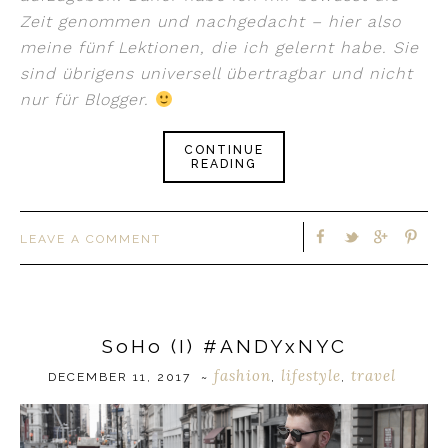
Zeit genommen und nachgedacht – hier also
meine fünf Lektionen, die ich gelernt habe. Sie
sind übrigens universell übertragbar und nicht
nur für Blogger.
CONTINUE
READING
LEAVE A COMMENT
SoHo (I) #ANDYxNYC
fashion
lifestyle
travel
DECEMBER 11, 2017
~
,
,