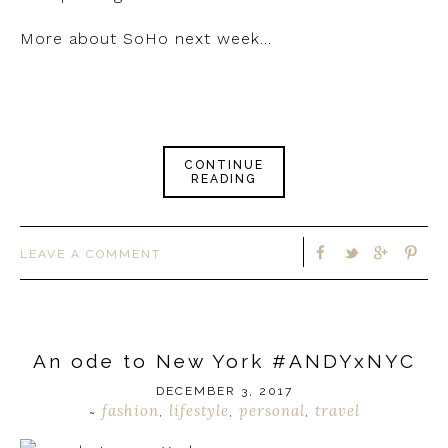
More about SoHo next week…
CONTINUE
READING
LEAVE A COMMENT
An ode to New York #ANDYxNYC
DECEMBER 3, 2017
fashion
lifestyle
personal
travel
~
,
,
,