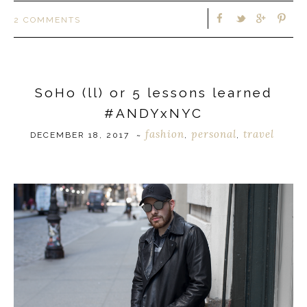
2 COMMENTS
SoHo (ll) or 5 lessons learned
#ANDYxNYC
fashion
personal
travel
DECEMBER 18, 2017
~
,
,