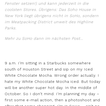
Fenster setzen!) und kann jederzeit in die
coolsten Stores. Übrigens: Das Soho House in
New York liegt übrigens nicht in SoHo, sondern
im Meatpacking District unweit des Highline
Parks.
Mehr zu SoHo dann im nächsten Post…
9 a.m. I’m sitting in a Starbucks somewhere
south of Houston Street and sip on my Iced
White Chocolate Mocha. Wrong order actually. I
hate my White Chocolate Mocha iced. But today
will be another super hot day. In the middle of
October. So I don’t mind. I’m planning my day –
first some e-mail action, then a photoshoot and