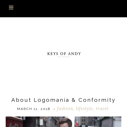
About Logomania & Conformity
fashion
lifestyle
travel
MARCH 11, 2018
~
,
,