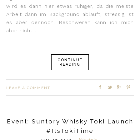
wird es dann hier etwas ruhiger, da die meiste
Arbeit dann im Background abläuft, stressig ist
es aber dennoch. Beschweren kann ich mich
aber nicht…
CONTINUE
READING
LEAVE A COMMENT
Event: Suntory Whisky Toki Launch
#ItsTokiTime
lifestyle