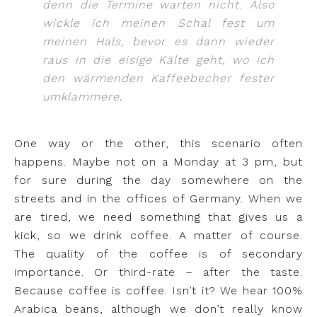
denn die Termine warten nicht. Also
wickle ich meinen Schal fest um
meinen Hals, bevor es dann wieder
raus in die eisige Kälte geht, wo ich
den wärmenden Kaffeebecher fester
umklammere
.
One way or the other, this scenario often
happens. Maybe not on a Monday at 3 pm, but
for sure during the day somewhere on the
streets and in the offices of Germany. When we
are tired, we need something that gives us a
kick, so we drink coffee. A matter of course.
The quality of the coffee is of secondary
importance. Or third-rate – after the taste.
Because coffee is coffee. Isn’t it? We hear 100%
Arabica beans, although we don’t really know