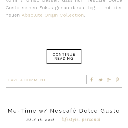
kommt. Umso besser, dass nun Nescafé Dolce
Gusto seinen Fokus genau darauf legt – mit der
neuen
Absolute Origin Collection
.
CONTINUE
READING
LEAVE A COMMENT
Me-Time w/ Nescafé Dolce Gusto
lifestyle
personal
JULY 18, 2018
~
,