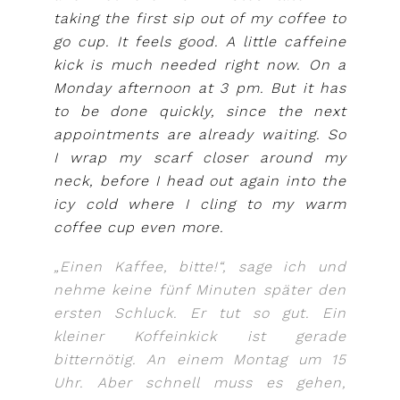
taking the first sip out of my coffee to
go cup. It feels good. A little caffeine
kick is much needed right now. On a
Monday afternoon at 3 pm. But it has
to be done quickly, since the next
appointments are already waiting. So
I wrap my scarf closer around my
neck, before I head out again into the
icy cold where I cling to my warm
coffee cup even more.
„Einen Kaffee, bitte!“, sage ich und
nehme keine fünf Minuten später den
ersten Schluck. Er tut so gut. Ein
kleiner Koffeinkick ist gerade
bitternötig. An einem Montag um 15
Uhr. Aber schnell muss es gehen,