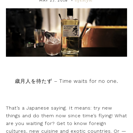
MAY 27, 2018
~
歳月人を待たず – Time waits for no one.
That’s a Japanese saying. It means: try new
things and do them now since time’s flying! What
are you waiting for? Get to know foreign
cultures, new cuisine and exotic countries. Or —