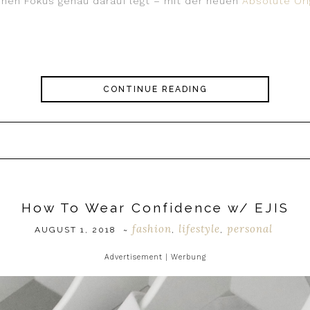
nen Fokus genau darauf legt – mit der neuen
Absolute Ori
CONTINUE READING
How To Wear Confidence w/ EJIS
fashion
lifestyle
personal
AUGUST 1, 2018
~
,
,
Advertisement | Werbung