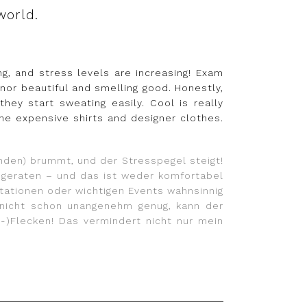
world.
ng, and stress levels are increasing! Exam
or beautiful and smelling good. Honestly,
hey start sweating easily. Cool is really
he expensive shirts and designer clothes.
nden) brummt, und der Stresspegel steigt!
n geraten – und das ist weder komfortabel
ntationen oder wichtigen Events wahnsinnig
 nicht schon unangenehm genug, kann der
-)Flecken! Das vermindert nicht nur mein