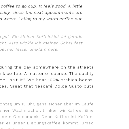
coffee to go cup. It feels good. A little
ickly, since the next appointments are
old where I cling to my warm coffee cup
gut. Ein kleiner Koffeinkick ist gerade
cht. Also wickle ich meinen Schal fest
eebecher fester umklammere
.
 during the day somewhere on the streets
nk coffee. A matter of course. The quality
ee. Isn’t it? We hear 100% Arabica beans,
stes. Great that Nescafé Dolce Gusto puts
Montag um 15 Uhr, ganz sicher aber im Laufe
inen Wachmacher, trinken wir Kaffee. Eine
ach dem Geschmack. Denn Kaffee ist Kaffee.
er er unser Lieblingskaffee kommt. Umso