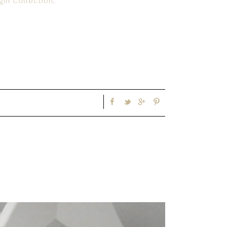
gin Collection
.