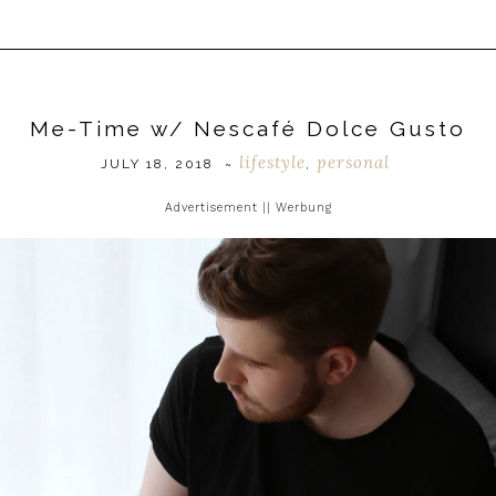
Me-Time w/ Nescafé Dolce Gusto
lifestyle
personal
JULY 18, 2018
~
,
Advertisement || Werbung