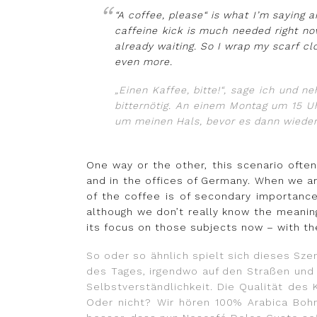
“A coffee, please“ is what I’m saying an
caffeine kick is much needed right no
already waiting. So I wrap my scarf cl
even more.
„Einen Kaffee, bitte!“, sage ich und n
bitternötig. An einem Montag um 15 Uh
um meinen Hals, bevor es dann wieder
One way or the other, this scenario oft
and in the offices of Germany. When we ar
of the coffee is of secondary importance
although we don’t really know the meanin
its focus on those subjects now – with t
So oder so ähnlich spielt sich dieses Szen
des Tages, irgendwo auf den Straßen und 
Selbstverständlichkeit. Die Qualität des 
Oder nicht? Wir hören 100% Arabica Boh