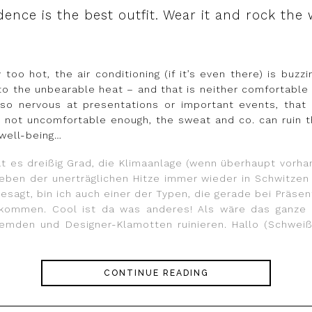
dence is the best outfit. Wear it and rock the 
oo hot, the air conditioning (if it’s even there) is buzzi
 the unbearable heat – and that is neither comfortable n
o nervous at presentations or important events, that t
s not uncomfortable enough, the sweat and co. can ruin t
 well-being…
es dreißig Grad, die Klimaanlage (wenn überhaupt vorha
eben der unerträglichen Hitze immer wieder in Schwitze
gesagt, bin ich auch einer der Typen, die gerade bei Präse
en kommen. Cool ist da was anderes! Als wäre das ganze
mden und Designer-Klamotten ruinieren. Hallo (Schweiß
CONTINUE READING