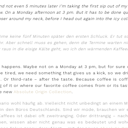
d not even 5 minutes later I’m taking the first sip out of my 
w. On a Monday afternoon at 3 pm. But it has to be done qu
oser around my neck, before I head out again into the icy c
ehme keine fünf Minuten später den ersten Schluck. Er tut so 
r. Aber schnell muss es gehen, denn die Termine warten ni
 raus in die eisige Kälte geht, wo ich den wärmenden Kaff
en happens. Maybe not on a Monday at 3 pm, but for sure
e tired, we need something that gives us a kick, so we dri
. Or third-rate – after the taste. Because coffee is coff
g of it or where our favorite coffee comes from or its ta
he new
Absolute Origin Collection
.
ario wohl häufig ab. Vielleicht nicht unbedingt an einem 
in den Büros Deutschlands. Sind wir müde, brauchen wir e
Kaffees ist dabei oft zweitranging. Oder drittrangig – n
nen, wissen aber nicht genau was es bedeutet und woh