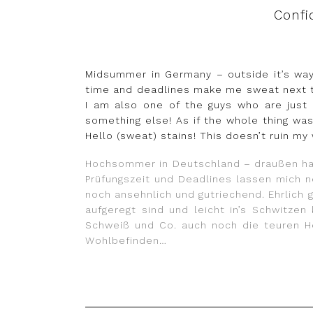
Confi
Midsummer in Germany – outside it’s way t
time and deadlines make me sweat next to
I am also one of the guys who are just s
something else! As if the whole thing wa
Hello (sweat) stains! This doesn’t ruin my
Hochsommer in Deutschland – draußen hat 
Prüfungszeit und Deadlines lassen mich n
noch ansehnlich und gutriechend. Ehrlich 
aufgeregt sind und leicht in’s Schwitz
Schweiß und Co. auch noch die teuren He
Wohlbefinden…