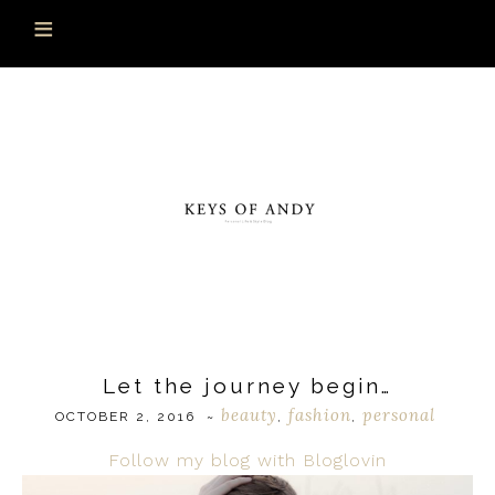
Let the journey begin…
beauty
fashion
personal
OCTOBER 2, 2016
~
,
,
Follow my blog with Bloglovin