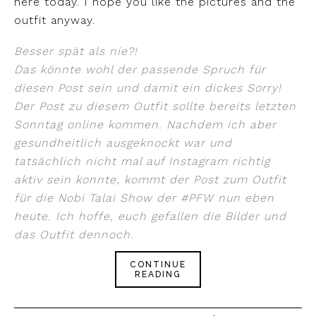
here today. I hope you like the pictures and the
outfit anyway.
Besser spät als nie?!
Das könnte wohl der passende Spruch für
diesen Post sein und damit ein dickes Sorry!
Der Post zu diesem Outfit sollte bereits letzten
Sonntag online kommen. Nachdem ich aber
gesundheitlich ausgeknockt war und
tatsächlich nicht mal auf Instagram richtig
aktiv sein konnte, kommt der Post zum Outfit
für die Nobi Talai Show der #PFW nun eben
heute. Ich hoffe, euch gefallen die Bilder und
das Outfit dennoch.
CONTINUE
READING