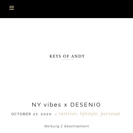
NY vibes x DESENIO
interior
lifestyle
personal
OCTOBER 27, 2020
~
,
,
Werbung // Advertisement