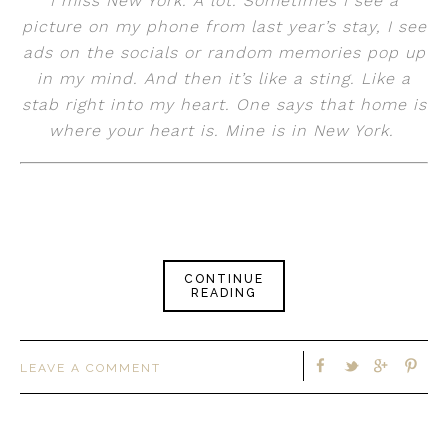
I miss New York. A lot. Sometimes I see a
picture on my phone from last year’s stay, I see
ads on the socials or random memories pop up
in my mind. And then it’s like a sting. Like a
stab right into my heart. One says that home is
where your heart is. Mine is in New York.
CONTINUE
READING
LEAVE A COMMENT