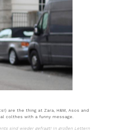
s!) are the thing at Zara, H&M, Asos and
al colthes with a funny message.
ts sind wieder gefragt! In großen Lettern