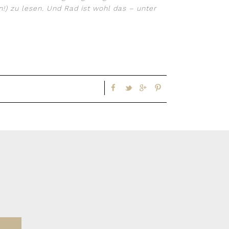
!) zu lesen. Und Rad ist wohl das – unter
che Klamotten sein können.