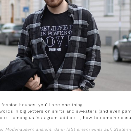
e fashion houses, you’ll see one thing:
ords in big letters on shirts and sweaters (and even pant
ple – among us instagram-addicts -, how to combine casu
r Modehäusern ansieht, dann fällt einem eines auf: Statemen