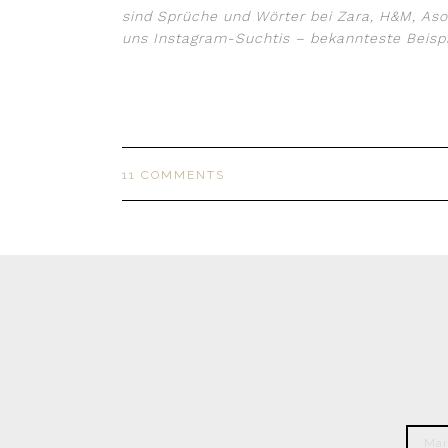
sind Sprüche und Wörter bei Zara, H&M, Asos
uns Instagram-Suchtis – b
11 COMMENTS