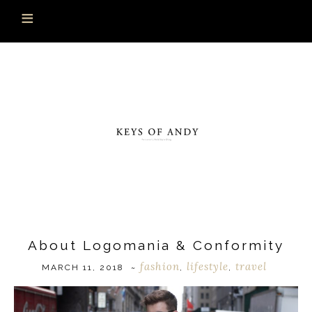
About Logomania & Conformity
fashion
lifestyle
travel
MARCH 11, 2018
~
,
,