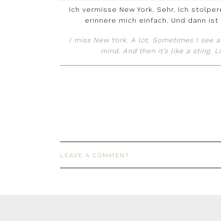
Ich vermisse New York. Sehr. Ich stolp
erinnere mich einfach. Und dann ist 
I miss New York. A lot. Sometimes I see 
mind. And then it’s like a sting. 
LEAVE A COMMENT