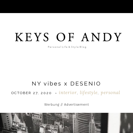
NY vibes x DESENIO
interior
lifestyle
personal
OCTOBER 27, 2020
~
,
,
Werbung // Advertisement