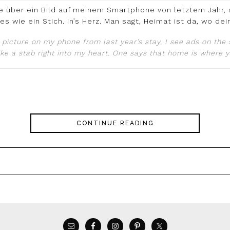
ere über ein Bild auf meinem Smartphone von letztem Jahr,
es wie ein Stich. In’s Herz. Man sagt, Heimat ist da, wo dein
a picture on my phone from last year’s stay, I see ads on th
Like a stab right into my heart. One says that home is where y
CONTINUE READING