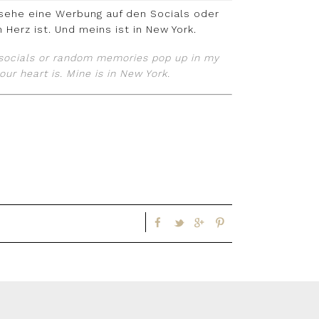
 sehe eine Werbung auf den Socials oder
 Herz ist. Und meins ist in New York.
e socials or random memories pop up in my
our heart is. Mine is in New York.