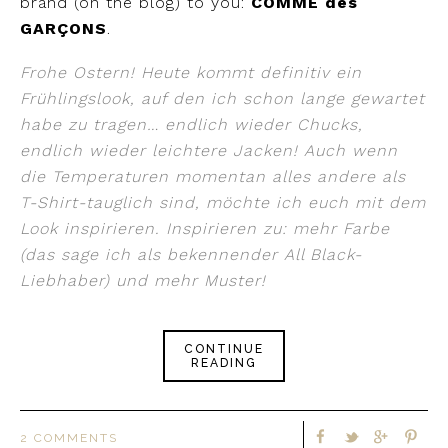
brand (on the blog) to you:
COMME des
GARÇONS
.
Frohe Ostern! Heute kommt definitiv ein
Frühlingslook, auf den ich schon lange gewartet
habe zu tragen… endlich wieder Chucks,
endlich wieder leichtere Jacken! Auch wenn
die Temperaturen momentan alles andere als
T-Shirt-tauglich sind, möchte ich euch mit dem
Look inspirieren. Inspirieren zu: mehr Farbe
(das sage ich als bekennender All Black-
Liebhaber) und mehr Muster!
CONTINUE
READING
2 COMMENTS