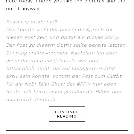
here today. I hope you like the pictures and the
outfit anyway.
Besser spät als nie?!
Das könnte wohl der passende Spruch für
diesen Post sein und damit ein dickes Sorry!
Der Post zu diesem Outfit sollte bereits letzten
Sonntag online kommen. Nachdem ich aber
gesundheitlich ausgeknockt war und
tatsächlich nicht mal auf Instagram richtig
aktiv sein konnte, kommt der Post zum Outfit
für die Nobi Talai Show der #PFW nun eben
heute. Ich hoffe, euch gefallen die Bilder und
das Outfit dennoch.
CONTINUE
READING