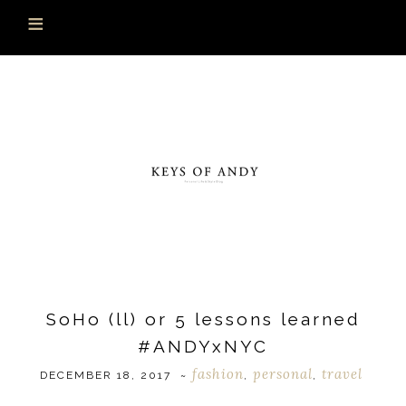
SoHo (ll) or 5 lessons learned
#ANDYxNYC
fashion
personal
travel
DECEMBER 18, 2017
~
,
,