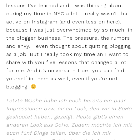
lessons I’ve learned and I was thinking about
during my time in NYC a lot. I really wasn’t that
active on Instagram (and even less on here),
because I was just overwhelmed by so much in
the blogger business. The pressure, the rumors
and envy. I even thought about quitting blogging
as a job. But I really took my time an I want to
share with you five lessons that changed a lot
for me. And it’s universal – I bet you can find
yourself in them as well, even if you’re not
blogging.
Letzte Woche habe ich euch bereits ein paar
Impressionen bzw. einen Look, den wir in SoHo
geshootet haben, gezeigt. Heute gibt’s einen
anderen Look aus SoHo. Zudem möchte ich mit
euch fünf Dinge teilen, über die ich mir