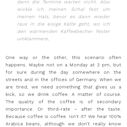
denn die Termine warten nicht. Also
wickle ich meinen Schal fest um
meinen Hals, bevor es dann wieder
raus in die eisige Kälte geht, wo ich
den wärmenden Kaffeebecher fester
umklammere
.
One way or the other, this scenario often
happens. Maybe not on a Monday at 3 pm, but
for sure during the day somewhere on the
streets and in the offices of Germany. When we
are tired, we need something that gives us a
kick, so we drink coffee. A matter of course.
The quality of the coffee is of secondary
importance. Or third-rate – after the taste.
Because coffee is coffee. Isn’t it? We hear 100%
Arabica beans, although we don’t really know