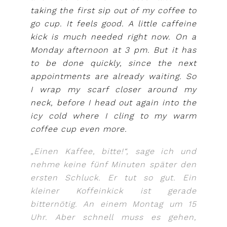
taking the first sip out of my coffee to
go cup. It feels good. A little caffeine
kick is much needed right now. On a
Monday afternoon at 3 pm. But it has
to be done quickly, since the next
appointments are already waiting. So
I wrap my scarf closer around my
neck, before I head out again into the
icy cold where I cling to my warm
coffee cup even more.
„Einen Kaffee, bitte!“, sage ich und
nehme keine fünf Minuten später den
ersten Schluck. Er tut so gut. Ein
kleiner Koffeinkick ist gerade
bitternötig. An einem Montag um 15
Uhr. Aber schnell muss es gehen,