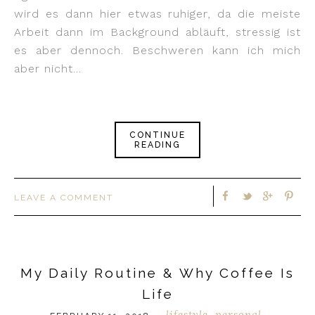
wird es dann hier etwas ruhiger, da die meiste
Arbeit dann im Background abläuft, stressig ist
es aber dennoch. Beschweren kann ich mich
aber nicht…
CONTINUE
READING
LEAVE A COMMENT
My Daily Routine & Why Coffee Is
Life
lifestyle
personal