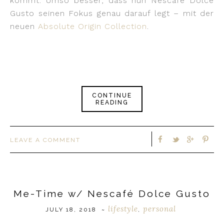
kommt. Umso besser, dass nun Nescafé Dolce
Gusto seinen Fokus genau darauf legt – mit der
neuen
Absolute Origin Collection
.
CONTINUE
READING
LEAVE A COMMENT
Me-Time w/ Nescafé Dolce Gusto
lifestyle
personal
JULY 18, 2018
~
,