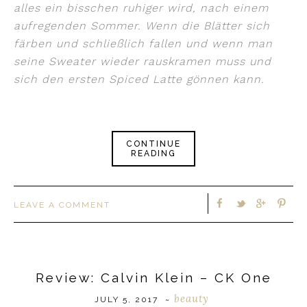
alles ein bisschen ruhiger wird, nach einem
aufregenden Sommer. Wenn die Blätter sich
färben und schließlich fallen und wenn man
seine Sweater wieder rauskramen muss und
sich den ersten Spiced Latte gönnen kann.
CONTINUE
READING
LEAVE A COMMENT
Review: Calvin Klein – CK One
beauty
JULY 5, 2017
~