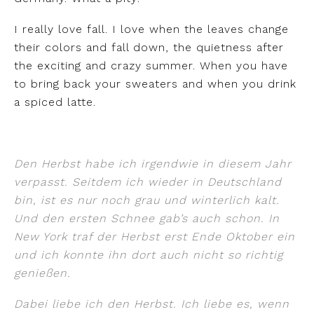
I really love fall. I love when the leaves change
their colors and fall down, the quietness after
the exciting and crazy summer. When you have
to bring back your sweaters and when you drink
a spiced latte.
Den Herbst habe ich irgendwie in diesem Jahr
verpasst. Seitdem ich wieder in Deutschland
bin, ist es nur noch grau und winterlich kalt.
Und den ersten Schnee gab’s auch schon. In
New York traf der Herbst erst Ende Oktober ein
und ich konnte ihn dort auch nicht so richtig
genießen.
Dabei liebe ich den Herbst. Ich liebe es, wenn