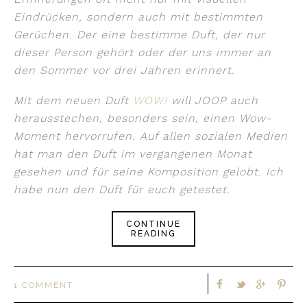
Eindrücken, sondern auch mit bestimmten
Gerüchen. Der eine bestimme Duft, der nur
dieser Person gehört oder der uns immer an
den Sommer vor drei Jahren erinnert.
Mit dem neuen Duft
WOW!
will JOOP auch
herausstechen, besonders sein, einen Wow-
Moment hervorrufen. Auf allen sozialen Medien
hat man den Duft im vergangenen Monat
gesehen und für seine Komposition gelobt. Ich
habe nun den Duft für euch getestet.
CONTINUE
READING
1 COMMENT