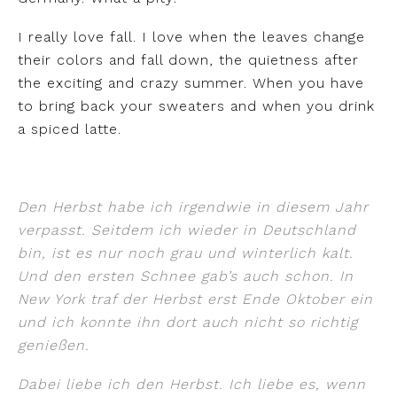
I really love fall. I love when the leaves change
their colors and fall down, the quietness after
the exciting and crazy summer. When you have
to bring back your sweaters and when you drink
a spiced latte.
Den Herbst habe ich irgendwie in diesem Jahr
verpasst. Seitdem ich wieder in Deutschland
bin, ist es nur noch grau und winterlich kalt.
Und den ersten Schnee gab’s auch schon. In
New York traf der Herbst erst Ende Oktober ein
und ich konnte ihn dort auch nicht so richtig
genießen.
Dabei liebe ich den Herbst. Ich liebe es, wenn