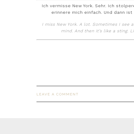
Ich vermisse New York. Sehr. Ich stolp
erinnere mich einfach. Und dann ist 
I miss New York. A lot. Sometimes I see 
mind. And then it’s like a sting. 
LEAVE A COMMENT