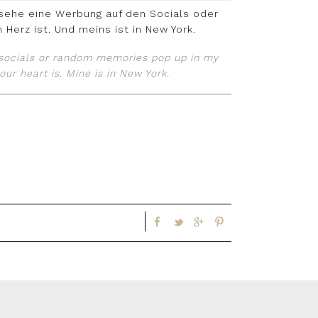
 sehe eine Werbung auf den Socials oder
 Herz ist. Und meins ist in New York.
e socials or random memories pop up in my
our heart is. Mine is in New York.