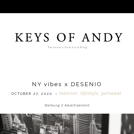
NY vibes x DESENIO
interior
lifestyle
personal
OCTOBER 27, 2020
~
,
,
Werbung // Advertisement