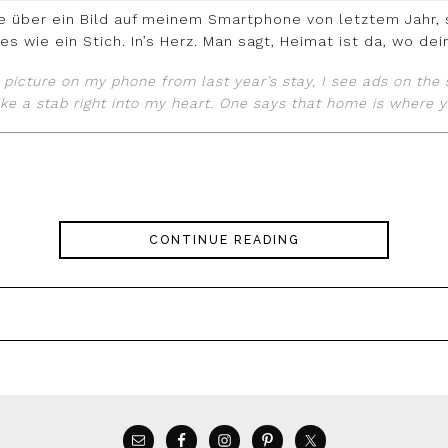
ere über ein Bild auf meinem Smartphone von letztem Jahr,
es wie ein Stich. In’s Herz. Man sagt, Heimat ist da, wo dein
a picture on my phone from last year’s stay, I see ads on th
Like a stab right into my heart. One says that home is where y
CONTINUE READING