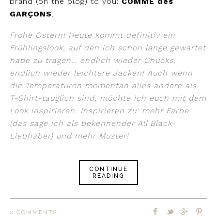
brand (on the blog) to you:
COMME des
GARÇONS
.
Frohe Ostern! Heute kommt definitiv ein
Frühlingslook, auf den ich schon lange gewartet
habe zu tragen… endlich wieder Chucks,
endlich wieder leichtere Jacken! Auch wenn
die Temperaturen momentan alles andere als
T-Shirt-tauglich sind, möchte ich euch mit dem
Look inspirieren. Inspirieren zu: mehr Farbe
(das sage ich als bekennender All Black-
Liebhaber) und mehr Muster!
CONTINUE
READING
2 COMMENTS