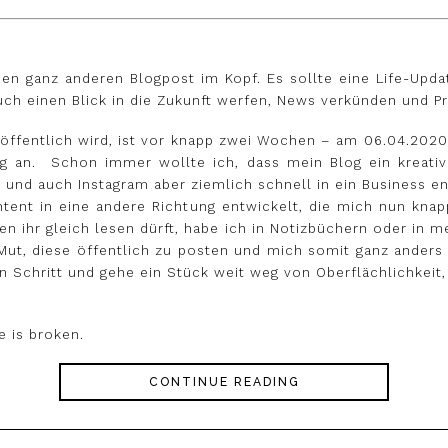
inen ganz anderen Blogpost im Kopf. Es sollte eine Life-Upd
uch einen Blick in die Zukunft werfen, News verkünden und P
veröffentlich wird, ist vor knapp zwei Wochen – am 06.04.202
htig an. Schon immer wollte ich, dass mein Blog ein kreat
und auch Instagram aber ziemlich schnell in ein Business e
ntent in eine andere Richtung entwickelt, die mich nun kna
den ihr gleich lesen dürft, habe ich in Notizbüchern oder in 
 Mut, diese öffentlich zu posten und mich somit ganz anders
en Schritt und gehe ein Stück weit weg von Oberflächlichkeit,
e is broken.
CONTINUE READING