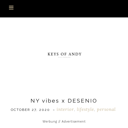
NY vibes x DESENIO
interior
lifestyle
personal
OCTOBER 27, 2020
~
,
,
Werbung // Advertisement