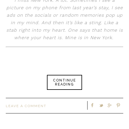
I miss New York. A lot. Sometimes I see a
picture on my phone from last year’s stay, I see
ads on the socials or random memories pop up
in my mind. And then it’s like a sting. Like a
stab right into my heart. One says that home is
where your heart is. Mine is in New York.
CONTINUE
READING
LEAVE A COMMENT