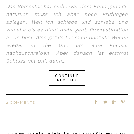
Das Semester hat sich zwar dem Ende geneigt,
natürlich muss ich aber noch Prüfungen
ablegen. Weil ich schiebe und schiebe und
schiebe bis es nicht mehr geht. Procrastination
at its best. Also geht’s für mich nächste Woche
wieder in die Uni, um eine Klausur
nachzuschreiben. Aber danach ist erstmal
Schluss mit Uni, denn…
CONTINUE
READING
2 COMMENTS