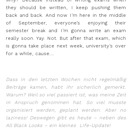
they should be written, I keep pushing them
back and back. And now I’m here in the middle
of September, everyone’s enjoying their
semester break and I’m gonna write an exam
really soon. Yay. Not. But after that exam, which
is gonna take place next week, university’s over
for a while, cause….
Dass in den letzten Wochen nicht regelmäßig
Beiträge kamen, habt ihr sicherlich gemerkt.
Warum? Weil so viel passiert ist, was meine Zeit
in Anspruch genommen hat. So viel musste
organisiert werden, geplant werden. Aber no
laziness! Deswegen gibt es heute – neben des
All Black Looks – ein kleines Life-Update!