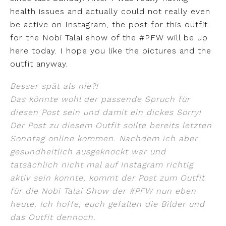
health issues and actually could not really even
be active on Instagram, the post for this outfit
for the Nobi Talai show of the #PFW will be up
here today. I hope you like the pictures and the
outfit anyway.
Besser spät als nie?!
Das könnte wohl der passende Spruch für
diesen Post sein und damit ein dickes Sorry!
Der Post zu diesem Outfit sollte bereits letzten
Sonntag online kommen. Nachdem ich aber
gesundheitlich ausgeknockt war und
tatsächlich nicht mal auf Instagram richtig
aktiv sein konnte, kommt der Post zum Outfit
für die Nobi Talai Show der #PFW nun eben
heute. Ich hoffe, euch gefallen die Bilder und
das Outfit dennoch.