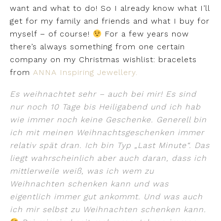
want and what to do! So I already know what I’ll
get for my family and friends and what I buy for
myself – of course!
For a few years now
there’s always something from one certain
company on my Christmas wishlist: bracelets
from
ANNA Inspiring Jewellery.
Es weihnachtet sehr – auch bei mir! Es sind
nur noch 10 Tage bis Heiligabend und ich hab
wie immer noch keine Geschenke. Generell bin
ich mit meinen Weihnachtsgeschenken immer
relativ spät dran. Ich bin Typ „Last Minute“. Das
liegt wahrscheinlich aber auch daran, dass ich
mittlerweile weiß, was ich wem zu
Weihnachten schenken kann und was
eigentlich immer gut ankommt. Und was auch
ich mir selbst zu Weihnachten schenken kann.