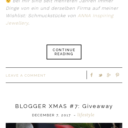
Bei mir sind seit mehreren Jahren immer
Dinge von ein und derselben Firma auf meiner
Wishlist: Schmuckstücke von
ANNA Inspiring
Jewellery
.
CONTINUE
READING
LEAVE A COMMENT
BLOGGER XMAS #7: Giveaway
lifestyle
DECEMBER 7, 2017
~