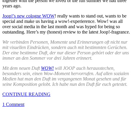
together with the person we loved or the fun summer we had three
years ago.
Joop!’s new cologne WOW
! really wants to stand out, wants to be
special and make us having a wow!-experierence. Wow! was all
over social media in the last month and was hyped for being so
outstanding. Here’s my (honest) review to the latest Joop!-fragrance.
Wir verbinden Personen, Momente und Erinnerungen oft nicht nur
mit visuellen Eindrücken, sondern auch mit bestimmten Gerüchen.
Der eine bestimme Duft, der nur dieser Person gehört oder der uns
immer an den Sommer vor drei Jahren erinnert.
Mit dem neuen Duft
WOW!
will JOOP auch herausstechen,
besonders sein, einen Wow-Moment hervorrufen. Auf allen sozialen
Medien hat man den Duft im vergangenen Monat gesehen und für
seine Komposition gelobt. Ich habe nun den Duft für euch getestet.
CONTINUE READING
1 Comment