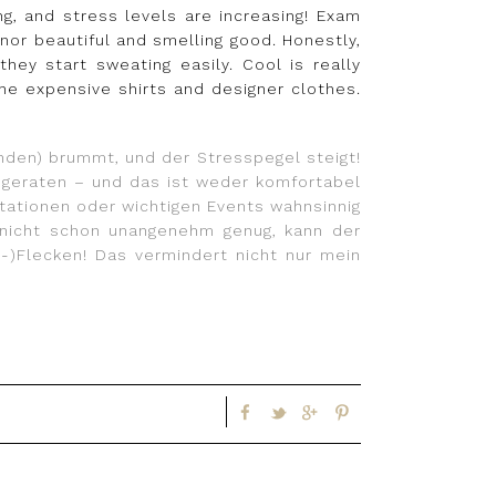
ng, and stress levels are increasing! Exam
or beautiful and smelling good. Honestly,
hey start sweating easily. Cool is really
he expensive shirts and designer clothes.
nden) brummt, und der Stresspegel steigt!
n geraten – und das ist weder komfortabel
ntationen oder wichtigen Events wahnsinnig
 nicht schon unangenehm genug, kann der
-)Flecken! Das vermindert nicht nur mein