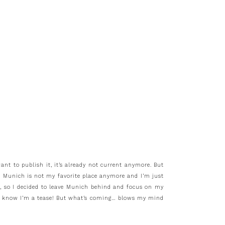
ant to publish it, it’s already not current anymore. But
t Munich is not my favorite place anymore and I’m just
to, so I decided to leave Munich behind and focus on my
ed! I know I’m a tease! But what’s coming… blows my mind