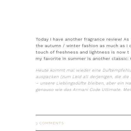
Today I have another fragrance review! A
the autumn / winter fashion as much as I 
touch of freshness and lightness is now t
my favorite in summer is another classic: 
Heute kommt mal wieder eine Duftempfehlu
auspacken (zum Leid all derjenigen, die die
– unsere Lieblingsdüfte bleiben, aber ein Ha
genauso wie das Armani Code Utlimate. Mein
3 COMMENTS