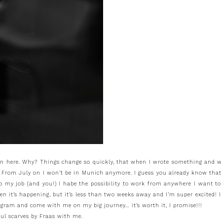
e on here. Why? Things change so quickly, that when I wrote something and w
: From July on I won’t be in Munich anymore. I guess you already know tha
 to my job (and you!) I habe the possibility to work from anywhere I want 
 when it’s happening, but it’s less than two weeks away and I’m super excit
agram and come with me on my big journey… it’s worth it, I promise!!!
iful scarves by Fraas with me.