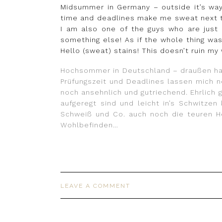
Midsummer in Germany – outside it’s way t
time and deadlines make me sweat next to
I am also one of the guys who are just s
something else! As if the whole thing wa
Hello (sweat) stains! This doesn’t ruin my
Hochsommer in Deutschland – draußen hat 
Prüfungszeit und Deadlines lassen mich n
noch ansehnlich und gutriechend. Ehrlich 
aufgeregt sind und leicht in’s Schwitz
Schweiß und Co. auch noch die teuren He
Wohlbefinden…
LEAVE A COMMENT