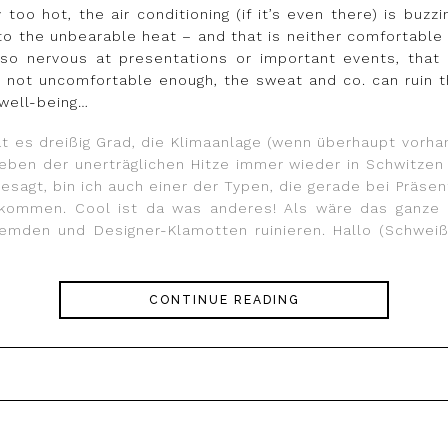
oo hot, the air conditioning (if it’s even there) is buzzi
 the unbearable heat – and that is neither comfortable n
o nervous at presentations or important events, that t
s not uncomfortable enough, the sweat and co. can ruin t
 well-being…
es dreißig Grad, die Klimaanlage (wenn überhaupt vorha
eben der unerträglichen Hitze immer wieder in Schwitze
gesagt, bin ich auch einer der Typen, die gerade bei Präse
en kommen. Cool ist da was anderes! Als wäre das ganze
mden und Designer-Klamotten ruinieren. Hallo (Schweiß
CONTINUE READING