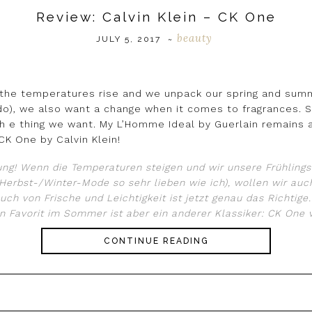
Review: Calvin Klein – CK One
beauty
JULY 5, 2017
~
s the temperatures rise and we unpack our spring and sum
do), we also want a change when it comes to fragrances. S
 h e thing we want. My L’Homme Ideal by Guerlain remains 
CK One by Calvin Klein!
ng! Wenn die Temperaturen steigen und wir unsere Frühlin
 Herbst-/Winter-Mode so sehr lieben wie ich), wollen wir auc
uch von Frische und Leichtigkeit ist jetzt genau das Richtige
 Favorit im Sommer ist aber ein anderer Klassiker: CK One v
CONTINUE READING