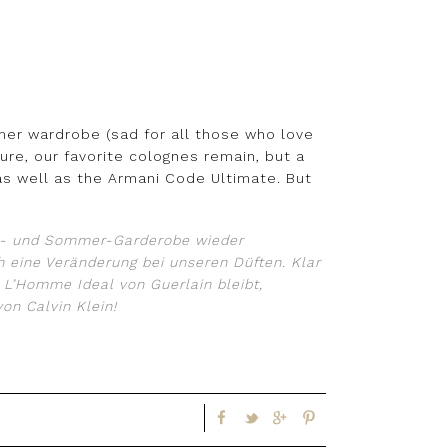
mer wardrobe (sad for all those who love
ure, our favorite colognes remain, but a
as well as the Armani Code Ultimate. But
gs- und Sommer-Garderobe wieder
h eine Veränderung bei unseren Düften. Klar
. L’Homme Ideal von Guerlain bleibt,
on Calvin Klein!