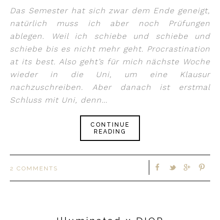
Das Semester hat sich zwar dem Ende geneigt,
natürlich muss ich aber noch Prüfungen
ablegen. Weil ich schiebe und schiebe und
schiebe bis es nicht mehr geht. Procrastination
at its best. Also geht’s für mich nächste Woche
wieder in die Uni, um eine Klausur
nachzuschreiben. Aber danach ist erstmal
Schluss mit Uni, denn…
CONTINUE
READING
2 COMMENTS