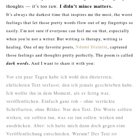
I didn’t mince matters.
thoughts — it’s too raw.
It’s always the darkest time that inspires me the most, the worst
feelings that let those pretty words flow out of my fingertips so
easily. I’m not sure if everyone can feel me on that, especially
when you’re not a writer. But writing is therapy, writing is
Ndumi Dlamini
healing. One of my favorite poets,
, captured
those feelings and thoughts pretty perfectly. The poem is called
.
dark words
And I want to share it with you:
Vor ein paar Tagen habe ich wohl den düstersten,
ehrlichsten Text verfasst, den ich jemals geschrieben habe.
Ich wollte ihn in dem Moment, als er fertig war,
veröffentlichen. Einfach ganz roh – ohne verrückte
Schriftarten, ohne Bilder. Nur den Text. Die Worte sollten
wirken, sie sollten tun, was sie tun sollen: wirken und
ausdrücken. Aber: ich hatte mich dann doch gegen eine
Veröffentlichung entschieden. Warum? Der Text ist