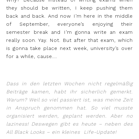
they should be written, I keep pushing them
back and back. And now I’m here in the middle
of September, everyone’s enjoying their
semester break and I’m gonna write an exam
really soon. Yay. Not. But after that exam, which
is gonna take place next week, university’s over
for a while, cause….
Dass in den letzten Wochen nicht regelmäßig
Beiträge kamen, habt ihr sicherlich gemerkt.
Warum? Weil so viel passiert ist, was meine Zeit
in Anspruch genommen hat. So viel musste
organisiert werden, geplant werden. Aber no
laziness! Deswegen gibt es heute – neben des
All Black Looks – ein kleines Life-Update!