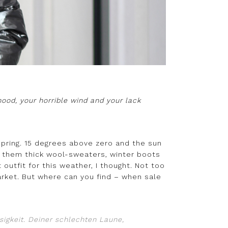
ood, your horrible wind and your lack
e spring. 15 degrees above zero and the sun
ut them thick wool-sweaters, winter boots
 outfit for this weather, I thought. Not too
arket. But where can you find – when sale
sigkeit. Deiner schlechten Laune,