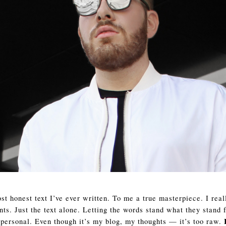
t honest text I’ve ever written. To me a true masterpiece. I reall
nts. Just the text alone. Letting the words stand what they stand 
oo personal. Even though it’s my blog, my thoughts — it’s too raw.