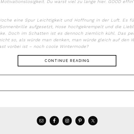
tivationslosigkeit. Du warst viel zu lange hier. GOOD effin’
che eine Spur Leichtigkeit und Hoffnung in der Luft. Es füh
 Sonnenbrille aufgesetzt, Hose hochgekrempelt und die Lie
acke. Doch im Schatten ist es dennoch ziemlich kühl. Das p
er nicht so, als würde man denken, man würde gleich auf de
ast vorbei ist – noch coole Wintermode?
CONTINUE READING