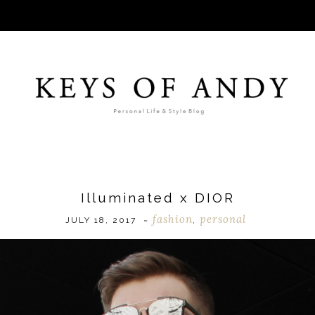
Illuminated x DIOR
fashion
personal
JULY 18, 2017
~
,