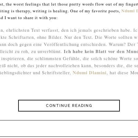
st, the worst feelings that let those pretty words flow out of my finger
Ndumi 
iting is therapy, writing is healing. One of my favorite poets,
 I want to share it with you:
n, ehrlichsten Text verfasst, den ich jemals geschrieben habe. Ic
kte Schriftarten, ohne Bilder. Nur den Text. Die Worte sollten wir
ann doch gegen eine Veröffentlichung entschieden. Warum? Der Te
Ich habe kein Blatt vor den Mu
elleicht zu roh, zu unverblümt.
inspirieren, die schlimmsten Gefühle, die solch schöne Worte so
iß nicht, ob das jeder nachvollziehen kann, besonders die, die se
Ndumi Dlamini
ieblingsdichter und Schriftsteller,
, hat diese Mo
CONTINUE READING