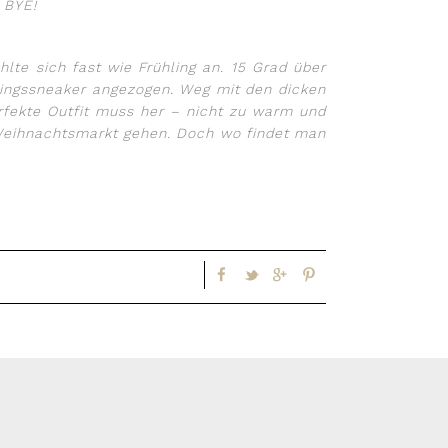
 BYE!
lte sich fast wie Frühling an. 15 Grad über
blingssneaker angezogen. Weg mit den dicken
erfekte Outfit muss her – nicht zu warm und
n Weihnachtsmarkt gehen. Doch wo findet man