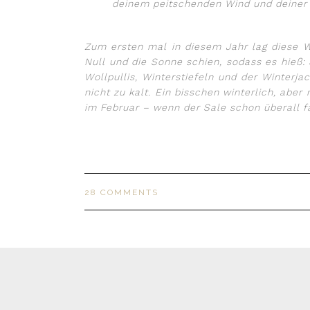
deinem peitschenden Wind und deiner Mo
Zum ersten mal in diesem Jahr lag diese Wo
Null und die Sonne schien, sodass es hieß:
Wollpullis, Winterstiefeln und der Winterj
nicht zu kalt. Ein bisschen winterlich, ab
im Februar – wenn der Sale schon überall f
28 COMMENTS