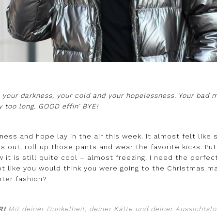
 your darkness, your cold and your hopelessness. Your bad m
y too long. GOOD effin’ BYE!
ghtness and hope lay in the air this week. It almost felt lik
s out, roll up those pants and wear the favorite kicks. P
it is still quite cool – almost freezing. I need the perfect
not like you would think you were going to the Christmas m
nter fashion?
R!
Mit deiner Dunkelheit, deiner Kälte und deiner Aussichtslo