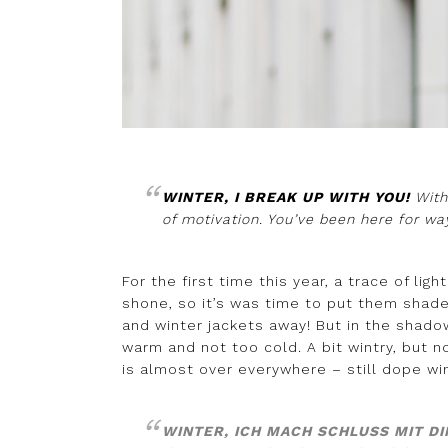
WINTER, I BREAK UP WITH YOU!
With
of motivation. You’ve been here for wa
For the first time this year, a trace of li
shone, so it’s was time to put them shade
and winter jackets away! But in the shadow 
warm and not too cold. A bit wintry, but 
is almost over everywhere – still dope wi
WINTER, ICH MACH SCHLUSS MIT DI