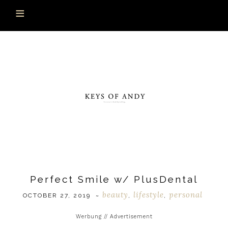
Perfect Smile w/ PlusDental
beauty
lifestyle
personal
OCTOBER 27, 2019
~
,
,
Werbung // Advertisement