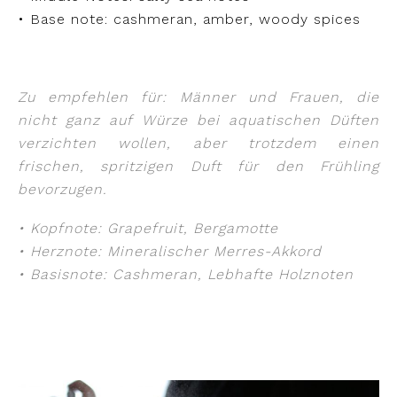
• Base note: cashmeran, amber, woody spices
Zu empfehlen für: Männer und Frauen, die
nicht ganz auf Würze bei aquatischen Düften
verzichten wollen, aber trotzdem einen
frischen, spritzigen Duft für den Frühling
bevorzugen.
• Kopfnote: Grapefruit, Bergamotte
• Herznote: Mineralischer Merres-Akkord
• Basisnote: Cashmeran, Lebhafte Holznoten