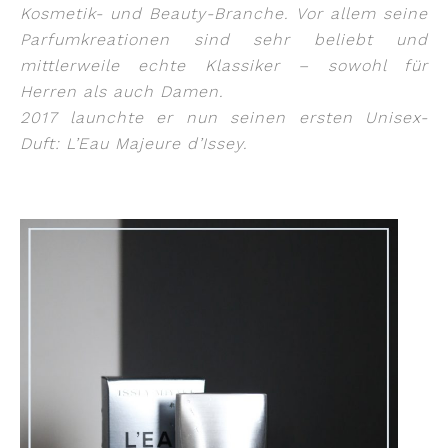
Kosmetik- und Beauty-Branche. Vor allem seine
Parfumkreationen sind sehr beliebt und
mittlerweile echte Klassiker – sowohl für
Herren als auch Damen.
2017 launchte er nun seinen ersten Unisex-
Duft: L’Eau Majeure d’Issey.