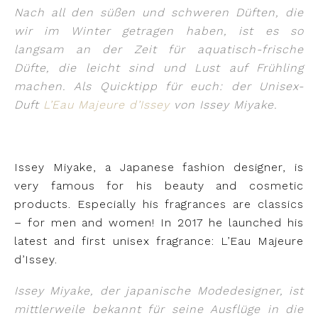
Nach all den süßen und schweren Düften, die
wir im Winter getragen haben, ist es so
langsam an der Zeit für aquatisch-frische
Düfte, die leicht sind und Lust auf Frühling
machen. Als Quicktipp für euch: der Unisex-
Duft
L’Eau Majeure d’Issey
von Issey Miyake.
Issey Miyake, a Japanese fashion designer, is
very famous for his beauty and cosmetic
products. Especially his fragrances are classics
– for men and women! In 2017 he launched his
latest and first unisex fragrance: L’Eau Majeure
d’Issey.
Issey Miyake, der japanische Modedesigner, ist
mittlerweile bekannt für seine Ausflüge in die