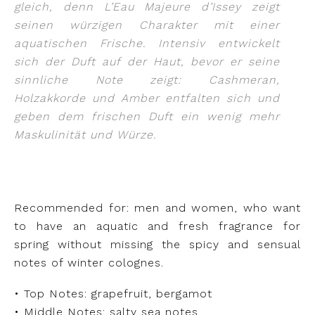
gleich, denn L’Eau Majeure d’Issey zeigt
seinen würzigen Charakter mit einer
aquatischen Frische. Intensiv entwickelt
sich der Duft auf der Haut, bevor er seine
sinnliche Note zeigt: Cashmeran,
Holzakkorde und Amber entfalten sich und
geben dem frischen Duft ein wenig mehr
Maskulinität und Würze.
Recommended for: men and women, who want
to have an aquatic and fresh fragrance for
spring without missing the spicy and sensual
notes of winter colognes.
• Top Notes: grapefruit, bergamot
• Middle Notes: salty sea notes