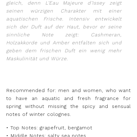
gleich, denn L’Eau Majeure d’Issey zeigt
seinen würzigen Charakter mit einer
aquatischen Frische. Intensiv entwickelt
sich der Duft auf der Haut, bevor er seine
sinnliche Note zeigt: Cashmeran,
Holzakkorde und Amber entfalten sich und
geben dem frischen Duft ein wenig mehr
Maskulinität und Würze.
Recommended for: men and women, who want
to have an aquatic and fresh fragrance for
spring without missing the spicy and sensual
notes of winter colognes.
• Top Notes: grapefruit, bergamot
• Middle Notes: salty sea notes