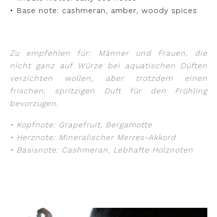
• Base note: cashmeran, amber, woody spices
Zu empfehlen für: Männer und Frauen, die
nicht ganz auf Würze bei aquatischen Düften
verzichten wollen, aber trotzdem einen
frischen, spritzigen Duft für den Frühling
bevorzugen.
• Kopfnote: Grapefruit, Bergamotte
• Herznote: Mineralischer Merres-Akkord
• Basisnote: Cashmeran, Lebhafte Holznoten