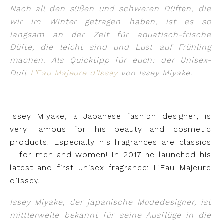
Nach all den süßen und schweren Düften, die
wir im Winter getragen haben, ist es so
langsam an der Zeit für aquatisch-frische
Düfte, die leicht sind und Lust auf Frühling
machen. Als Quicktipp für euch: der Unisex-
Duft
L’Eau Majeure d’Issey
von Issey Miyake.
Issey Miyake, a Japanese fashion designer, is
very famous for his beauty and cosmetic
products. Especially his fragrances are classics
– for men and women! In 2017 he launched his
latest and first unisex fragrance: L’Eau Majeure
d’Issey.
Issey Miyake, der japanische Modedesigner, ist
mittlerweile bekannt für seine Ausflüge in die