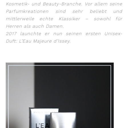
Kosmetik- und Beauty-Branche. Vor allem seine
Parfumkreationen sind sehr beliebt und
mittlerweile echte Klassiker – sowohl für
Herren als auch Damen.
2017 launchte er nun seinen ersten Unisex-
Duft: L’Eau Majeure d’Issey.