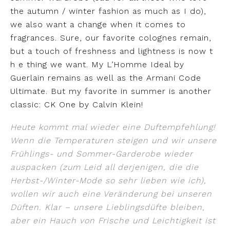
the autumn / winter fashion as much as I do),
we also want a change when it comes to
fragrances. Sure, our favorite colognes remain,
but a touch of freshness and lightness is now t
h e thing we want. My L’Homme Ideal by
Guerlain remains as well as the Armani Code
Ultimate. But my favorite in summer is another
classic: CK One by Calvin Klein!
Heute kommt mal wieder eine Duftempfehlung!
Wenn die Temperaturen steigen und wir unsere
Frühlings- und Sommer-Garderobe wieder
auspacken (zum Leid all derjenigen, die die
Herbst-/Winter-Mode so sehr lieben wie ich),
wollen wir auch eine Veränderung bei unseren
Düften. Klar – unsere Lieblingsdüfte bleiben,
aber ein Hauch von Frische und Leichtigkeit ist