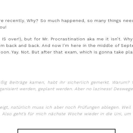
re recently. Why? So much happened, so many things neede
ou!
 IS over!), but for Mr. Procrastination aka me it isn’t. 
hem back and back. And now I’m here in the middle of Sept
oon. Yay. Not. But after that exam, which is gonna take plac
ig Beiträge kamen, habt ihr sicherlich gemerkt. Warum? We
nisiert werden, geplant werden. Aber no laziness! Deswege
gt, natürlich muss ich aber noch Prüfungen ablegen. Weil 
st. Also geht’s für mich nächste Woche wieder in die Uni, u