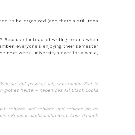
d to be organized (and there’s still tons
Why? Because instead of writing exams when
ember, everyone’s enjoying their semester
e next week, university’s over for a while,
il so viel passiert ist, was meine Zeit in
n gibt es heute – neben des All Black Looks
ich schiebe und schiebe und schiebe bis es
m eine Klausur nachzuschreiben. Aber danach