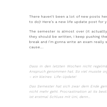
There haven’t been a lot of new posts he
to do)! Here’s a new life update post for y
The semester is almost over (it actuallly
they should be written, I keep pushing t
break and I’m gonna write an exam really s
cause….
Dass in den letzten Wochen nicht regelmäß
Anspruch genommen hat. So viel musste orga
– ein kleines Life-Update!
Das Semester hat sich zwar dem Ende genei
nicht mehr geht. Procrastination at its be
ist erstmal Schluss mit Uni, denn…