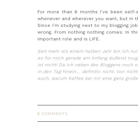
For more than 6 months I’ve been self-
whenever and wherever you want, but in the
Since I’m studying next to my blogging job,
wrong. From nothing nothing comes. In thi
important role and is LIFE.
Seit mehr als einem halben Jahr bin ich nun
es für mich gerade am Anfang äußerst toug
ist nicht! Da ich neben des Bloggens noch s
in den Tag hinein…. definitiv nicht. Von n
euch, warum Kaffee bei mir eine ganz große R
8 COMMENTS