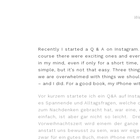
We
Recently I started a Q & A on Instagram
course there were exciting ones and ever
in my mind, even if only for a short time
simple, but it’s not that easy. Three thin
we are overwhelmed with things we should
– and I did. For a good book, my iPhone 
Vor kurzem startete ich ein Q&A auf Insta
es Spannende und Alltagsfragen, welche die
zum Nachdenken gebracht hat, war eine, d
einfach, ist aber gar nicht so leicht.
Dr
Vorweihnachtszeit wird einem der ganze
anstatt uns bewusst zu sein, was wir eig
zwar für ein gutes Buch, mein iPhone mi