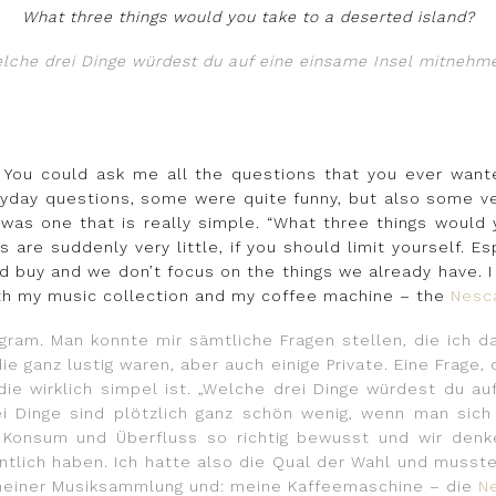
What three things would you take to a deserted island?
lche drei Dinge würdest du auf eine einsame Insel mitnehm
. You could ask me all the questions that you ever want
yday questions, some were quite funny, but also some ver
, was one that is really simple. “What three things woul
gs are suddenly very little, if you should limit yourself. E
 buy and we don’t focus on the things we already have. I
with my music collection and my coffee machine – the
Nesc
gram. Man konnte mir sämtliche Fragen stellen, die ich d
 ganz lustig waren, aber auch einige Private. Eine Frage, di
ie wirklich simpel ist. „Welche drei Dinge würdest du au
ei Dinge sind plötzlich ganz schön wenig, wenn man sich
 Konsum und Überfluss so richtig bewusst und wir denk
entlich haben. Ich hatte also die Qual der Wahl und musst
t meiner Musiksammlung und: meine Kaffeemaschine – die
N