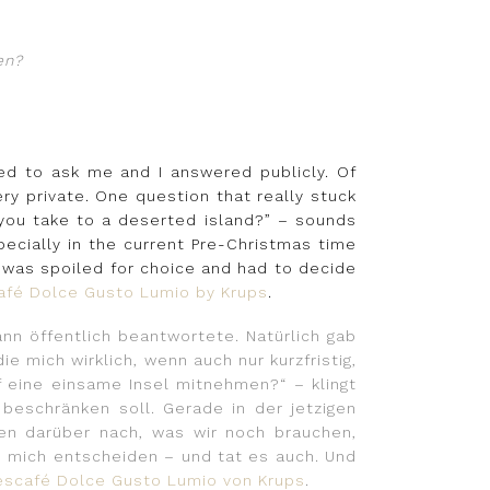
en?
ed to ask me and I answered publicly. Of
y private. One question that really stuck
d you take to a deserted island?” – sounds
specially in the current Pre-Christmas time
 was spoiled for choice and had to decide
afé Dolce Gusto Lumio by Krups
.
ann öffentlich beantwortete. Natürlich gab
e mich wirklich, wenn auch nur kurzfristig,
f eine einsame Insel mitnehmen?“ – klingt
 beschränken soll. Gerade in der jetzigen
en darüber nach, was wir noch brauchen,
e mich entscheiden – und tat es auch. Und
escafé Dolce Gusto Lumio von Krups
.