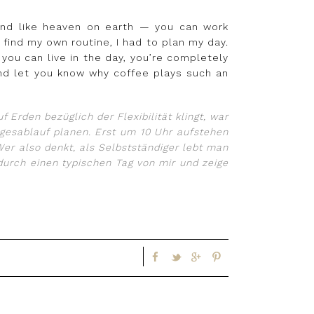
und like heaven on earth — you can work
 find my own routine, I had to plan my day.
k you can live in the day, you’re completely
 and let you know why coffee plays such an
Erden bezüglich der Flexibilität klingt, war
gesablauf planen. Erst um 10 Uhr aufstehen
Wer also denkt, als Selbstständiger lebt man
durch einen typischen Tag von mir und zeige