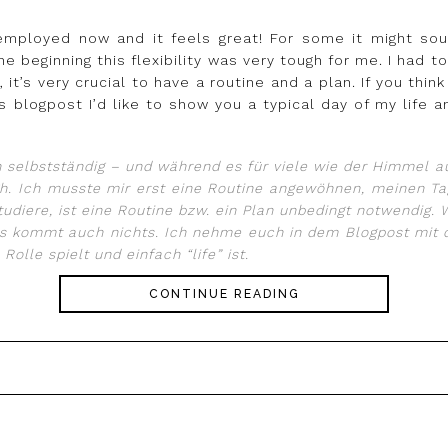
employed now and it feels great! For some it might so
 beginning this flexibility was very tough for me. I had to
 it’s very crucial to have a routine and a plan. If you thin
s blogpost I’d like to show you a typical day of my life
 selbstständig – und während es für viele wie der Himmel auf 
h. Ich musste mir erst eine Routine angewöhnen, meinen Ta
tudiere, ist eine Routine bzw. ein Plan unbedingt notwendig. 
ichts kommt auch nichts. Ich nehme euch in dem Blogpost mit 
olle spielt und einfach “life” ist.
CONTINUE READING