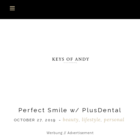
Perfect Smile w/ PlusDental
beauty
lifestyle
personal
OCTOBER 27, 2019
~
,
,
Werbung // Advertisement