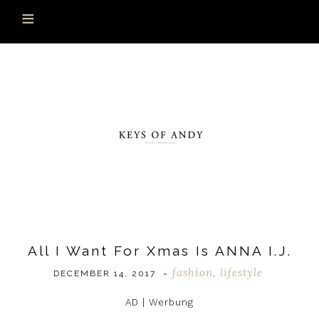
All I Want For Xmas Is ANNA I.J.
fashion
lifestyle
DECEMBER 14, 2017
~
,
AD | Werbung