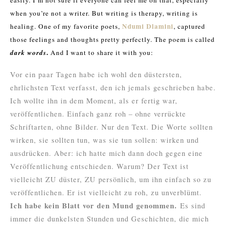
easily. I’m not sure if everyone can feel me on that, especially
when you’re not a writer. But writing is therapy, writing is
Ndumi Dlamini
healing. One of my favorite poets,
, captured
those feelings and thoughts pretty perfectly. The poem is called
.
dark words
And I want to share it with you:
Vor ein paar Tagen habe ich wohl den düstersten,
ehrlichsten Text verfasst, den ich jemals geschrieben habe.
Ich wollte ihn in dem Moment, als er fertig war,
veröffentlichen. Einfach ganz roh – ohne verrückte
Schriftarten, ohne Bilder. Nur den Text. Die Worte sollten
wirken, sie sollten tun, was sie tun sollen: wirken und
ausdrücken. Aber: ich hatte mich dann doch gegen eine
Veröffentlichung entschieden. Warum? Der Text ist
vielleicht ZU düster, ZU persönlich, um ihn einfach so zu
veröffentlichen. Er ist vielleicht zu roh, zu unverblümt.
Ich habe kein Blatt vor den Mund genommen.
Es sind
immer die dunkelsten Stunden und Geschichten, die mich